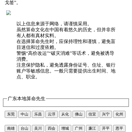
戈签”。
以上信息来源于网络，请谨慎采用。
虽然算命文化在中国有着悠久的历史，但并非所
有人都有真材实料。
在选择算命先生时，应保持理性和谨慎，避免盲
目迷信和过度依赖。
警惕“高价改运”“破灾消难”等话术，避免被诱导
消费。
注意保护隐私，避免透露身份证号、住址、银行
账户等敏感信息。一般只需要提供出生时间、地
点、职业。
广东本地算命先生
东莞
中山
乐昌
云浮
从化
佛山
信宜
兴宁
化州
南雄
台山
吴川
四会
增城
广州
廉江
开平
恩平