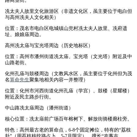
路商业街。
冼太夫人故里文化旅游区（非遗文化区，虽主要位于电白但
与高州冼夫人文化相关）
位置：茂名市电白区电城镇山兜村冼太夫人故里、冼府遗
址、娘娘庙周边。
高州冼太庙与宝光塔周边（历史地标区）
位置：高州市潘州街道冼太庙、宝光塔（文光塔）附近及中
山路老街。
化州孔庙与鼓楼周边（文教风水区，虽主要位于化州但为茂
名
算命先生
聚集地相关内容一并整理）
位置：化州市河西街道化州孔庙（学宫）、鼓楼（星耀楼）
附近及民主路步行街。
中山路冼太庙周边（潘州街道）
核心位置：冼太庙前广场百年榕树下、解放街骑楼廊柱旁。
特色：高州最古老的算命点，6-8个固定摊位，特有的“荔枝
卦”（用荔枝核纹路占卜，5-7月限定），擅长“农事吉