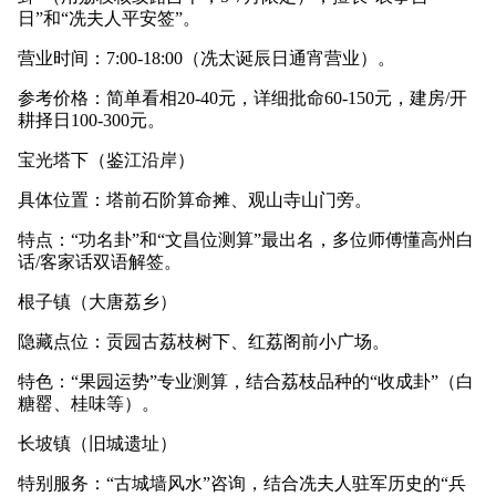
日”和“冼夫人平安签”。
营业时间：7:00-18:00（冼太诞辰日通宵营业）。
参考价格：简单看相20-40元，详细批命60-150元，建房/开
耕择日100-300元。
宝光塔下（鉴江沿岸）
具体位置：塔前石阶算命摊、观山寺山门旁。
特点：“功名卦”和“文昌位测算”最出名，多位师傅懂高州白
话/客家话双语解签。
根子镇（大唐荔乡）
隐藏点位：贡园古荔枝树下、红荔阁前小广场。
特色：“果园运势”专业测算，结合荔枝品种的“收成卦”（白
糖罂、桂味等）。
长坡镇（旧城遗址）
特别服务：“古城墙风水”咨询，结合冼夫人驻军历史的“兵