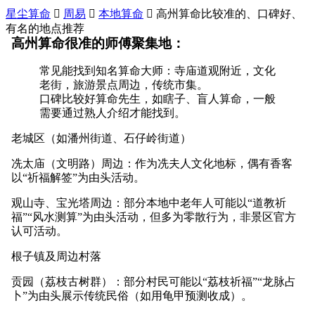
星尘算命

周易

本地算命

高州算命比较准的、口碑好、
有名的地点推荐
高州算命很准的师傅聚集地：
常见能找到知名算命大师：寺庙道观附近，文化
老街，旅游景点周边，传统市集。
口碑比较好算命先生，如瞎子、盲人算命，一般
需要通过熟人介绍才能找到。
老城区（如潘州街道、石仔岭街道）
冼太庙（文明路）周边：作为冼夫人文化地标，偶有香客
以“祈福解签”为由头活动。
观山寺、宝光塔周边：部分本地中老年人可能以“道教祈
福”“风水测算”为由头活动，但多为零散行为，非景区官方
认可活动。
根子镇及周边村落
贡园（荔枝古树群）：部分村民可能以“荔枝祈福”“龙脉占
卜”为由头展示传统民俗（如用龟甲预测收成）。