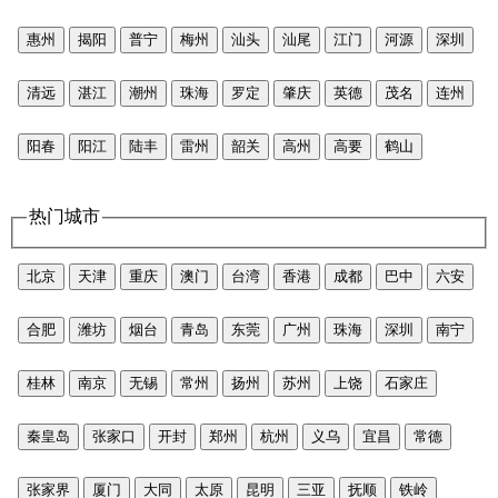
惠州
揭阳
普宁
梅州
汕头
汕尾
江门
河源
深圳
清远
湛江
潮州
珠海
罗定
肇庆
英德
茂名
连州
阳春
阳江
陆丰
雷州
韶关
高州
高要
鹤山
热门城市
北京
天津
重庆
澳门
台湾
香港
成都
巴中
六安
合肥
潍坊
烟台
青岛
东莞
广州
珠海
深圳
南宁
桂林
南京
无锡
常州
扬州
苏州
上饶
石家庄
秦皇岛
张家口
开封
郑州
杭州
义乌
宜昌
常德
张家界
厦门
大同
太原
昆明
三亚
抚顺
铁岭