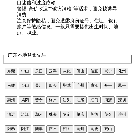
目迷信和过度依赖。
警惕“高价改运”“破灾消难”等话术，避免被诱导
消费。
注意保护隐私，避免透露身份证号、住址、银行
账户等敏感信息。一般只需要提供出生时间、地
点、职业。
广东本地算命先生
东莞
中山
乐昌
云浮
从化
佛山
信宜
兴宁
化州
南雄
台山
吴川
四会
增城
广州
廉江
开平
恩平
惠州
揭阳
普宁
梅州
汕头
汕尾
江门
河源
深圳
清远
湛江
潮州
珠海
罗定
肇庆
英德
茂名
连州
阳春
阳江
陆丰
雷州
韶关
高州
高要
鹤山