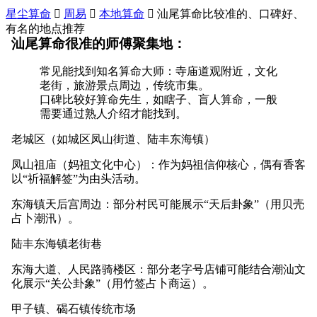
星尘算命

周易

本地算命

汕尾算命比较准的、口碑好、
有名的地点推荐
汕尾算命很准的师傅聚集地：
常见能找到知名算命大师：寺庙道观附近，文化
老街，旅游景点周边，传统市集。
口碑比较好算命先生，如瞎子、盲人算命，一般
需要通过熟人介绍才能找到。
老城区（如城区凤山街道、陆丰东海镇）
凤山祖庙（妈祖文化中心）：作为妈祖信仰核心，偶有香客
以“祈福解签”为由头活动。
东海镇天后宫周边：部分村民可能展示“天后卦象”（用贝壳
占卜潮汛）。
陆丰东海镇老街巷
东海大道、人民路骑楼区：部分老字号店铺可能结合潮汕文
化展示“关公卦象”（用竹签占卜商运）。
甲子镇、碣石镇传统市场