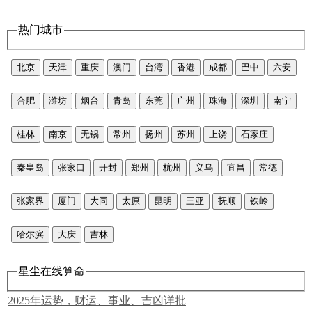
热门城市
北京
天津
重庆
澳门
台湾
香港
成都
巴中
六安
合肥
潍坊
烟台
青岛
东莞
广州
珠海
深圳
南宁
桂林
南京
无锡
常州
扬州
苏州
上饶
石家庄
秦皇岛
张家口
开封
郑州
杭州
义乌
宜昌
常德
张家界
厦门
大同
太原
昆明
三亚
抚顺
铁岭
哈尔滨
大庆
吉林
星尘在线算命
2025年运势，财运、事业、吉凶详批