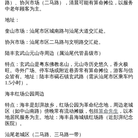
路）、协兴市场（二马路），清晨可能有算命摊位，以服务
中老年顾客为主。
地址：
奎山市场：汕尾市区城南路与汕尾大道交汇处。
协兴市场：汕尾市区二马路与文明路交汇处。
陆丰玄武山元山寺周边（属汕尾代管县级市）
特点：玄武山是粤东佛教名山，元山寺历史悠久，香火极
旺。寺外广场、停车场或附近巷弄常有算命摊位，游客与信
众皆有。地址：陆丰市碣石镇玄武路（需从汕尾市区乘车约
1.5小时）。
海丰红场公园周边
特点：海丰是彭湃故乡，红场公园为革命纪念地，周边老城
区（如中山南路）傍晚常有流动摊贩，包括
算命先生
，以本
地居民服务为主。地址：海丰县海城镇红场路（近彭湃纪念
医院）。
汕尾老城区（二马路、三马路一带）