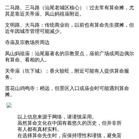
二马路、三马路（汕尾老城区核心）：过去常有算命摊，尤
其是靠近关帝庙、凤山妈祖庙附近。
文明路、大马路：传统商业街，以前也有算命先生摆摊，但
近年因城市管理可能减少。
寺庙及宗教场所周边
凤山妈祖庙：汕尾最著名的宗教景点，庙前广场或周边偶尔
有算命、看相的人。
关帝庙（坎下城）：香火较旺，附近可能有人提供算命服
务。
莲花山鸡鸣寺：稍远，但景区入口或庙会时可能遇到算命
摊。
以上信息来源于网络，请谨慎采用。
虽然算命文化在中国有着悠久的历史，但并非所
有人都有真材实料。
在选择算命先生时，应保持理性和谨慎，避免盲