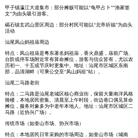
甲子镇瀛江大道集市：部分摊贩可能以“龟甲占卜”“渔家签
文”为由头吸引游客。
碣石镇玄武山景区周边：部分村民可能以“北帝祈福”为由头
活动
汕尾凤山妈祖庙周边
特点：凤山祖庙是粤东著名妈祖庙，香火鼎盛，庙前广场、
台阶或停车场附近常有算命摊位，游客与信众皆有，尤以农
历初一、十五或节庆时更集中。地址：汕尾市区城区东南
部，品清湖畔（可乘公交至“凤山妈祖”站）。
汕尾二马路老街
特点：二马路是汕尾老城区核心商业街，保留大量南洋风格
骑楼，本地居民密集。清晨至上午时段，街边巷口偶见算命
摊位，服务对象多为中老年本地人。地址：汕尾市区城区二
马路（近协兴广场）。
传统市场（如奎山市场、协兴市场）
特点：本地居民日常采购的市场周边，如奎山市场（城南