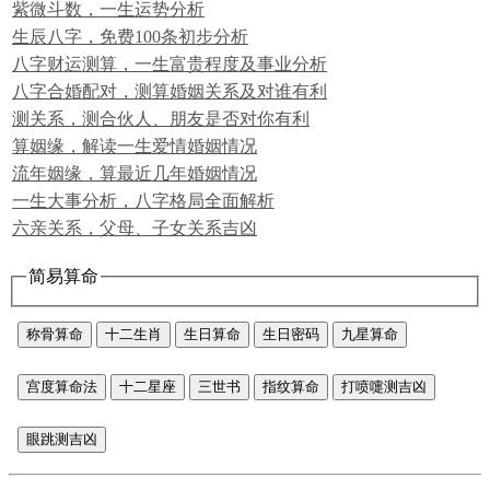
紫微斗数，一生运势分析
生辰八字，免费100条初步分析
八字财运测算，一生富贵程度及事业分析
八字合婚配对，测算婚姻关系及对谁有利
测关系，测合伙人、朋友是否对你有利
算姻缘，解读一生爱情婚姻情况
流年姻缘，算最近几年婚姻情况
一生大事分析，八字格局全面解析
六亲关系，父母、子女关系吉凶
简易算命
称骨算命
十二生肖
生日算命
生日密码
九星算命
宫度算命法
十二星座
三世书
指纹算命
打喷嚏测吉凶
眼跳测吉凶