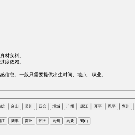
真材实料。
过度依赖。
感信息。一般只需要提供出生时间、地点、职业。
南雄
台山
吴川
四会
增城
广州
廉江
开平
恩平
惠州
阳江
陆丰
雷州
韶关
高州
高要
鹤山