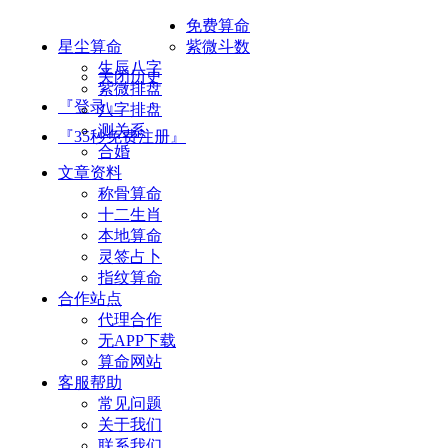
免费算命
星尘算命
紫微斗数
生辰八字
关闭历史
紫微排盘
『登录』
八字排盘
测关系
『35秒免费注册』
合婚
文章资料
称骨算命
十二生肖
本地算命
灵签占卜
指纹算命
合作站点
代理合作
无APP下载
算命网站
客服帮助
常见问题
关于我们
联系我们