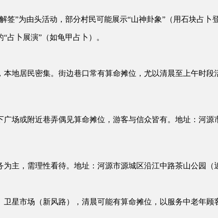
解签”为由头活动，部分村民可能展示“山神卦象”（用石块占卜
“占卜展演”（如龟甲占卜）。
，本地居民密集。街边巷口常有算命摊位，尤以清晨至上午时段
下广场或附近巷弄偶见算命摊位，游客与信众皆有。地址：河源
务为主，需理性看待。地址：河源市源城区沿江中路茶山公园（
、卫星市场（新风路），清晨可能有算命摊位，以服务中老年顾