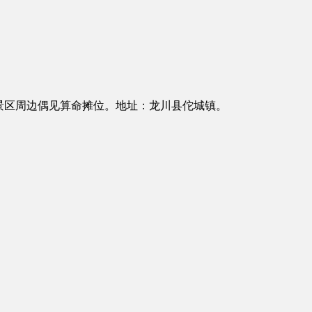
景区周边偶见算命摊位。地址：龙川县佗城镇。