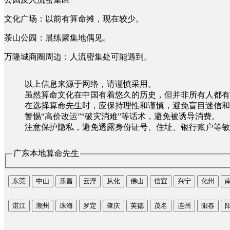
文化广场：以前有算命摊，现在较少。
茶山公园：晨练聚集地偶见。
万隆城商圈周边：人流密集处可能遇到。
以上信息来源于网络，请谨慎采用。
虽然算命文化在中国有着悠久的历史，但并非所有人都有
在选择算命先生时，应保持理性和谨慎，避免盲目迷信和
警惕“高价改运”“破灾消难”等话术，避免被诱导消费。
注意保护隐私，避免透露身份证号、住址、银行账户等敏
广东本地算命先生
东莞
中山
乐昌
云浮
从化
佛山
信宜
兴宁
化州
湛江
潮州
珠海
罗定
肇庆
英德
茂名
连州
阳春