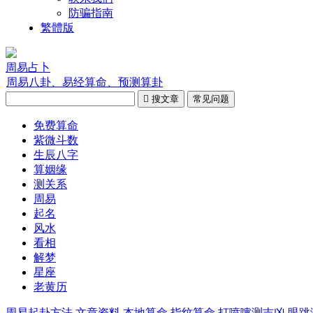
防骗指南
繁體版
周易占卜
周易八卦、易经算命、预测算卦

搜文章
常见问题
免费算命
紫微斗数
生辰八字
算姻缘
测关系
周易
起名
风水
看相
解梦
星座
老黄历
周易起卦方法
文章资料
本地算命
指纹算命
打喷嚏测吉凶
眼跳