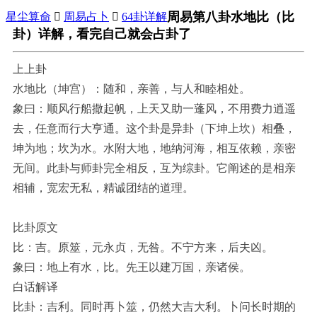
周易第八卦水地比（比
星尘算命

周易占卜

64卦详解
卦）详解，看完自己就会占卦了
上上卦
水地比（坤宫）：随和，亲善，与人和睦相处。
象曰：顺风行船撒起帆，上天又助一蓬风，不用费力逍遥
去，任意而行大亨通。这个卦是异卦（下坤上坎）相叠，
坤为地；坎为水。水附大地，地纳河海，相互依赖，亲密
无间。此卦与师卦完全相反，互为综卦。它阐述的是相亲
相辅，宽宏无私，精诚团结的道理。
比卦原文
比：吉。原筮，元永贞，无咎。不宁方来，后夫凶。
象曰：地上有水，比。先王以建万国，亲诸侯。
白话解译
比卦：吉利。同时再卜筮，仍然大吉大利。卜问长时期的