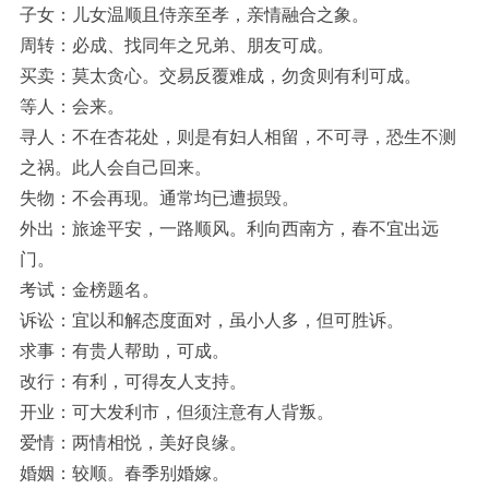
子女：儿女温顺且侍亲至孝，亲情融合之象。
周转：必成、找同年之兄弟、朋友可成。
买卖：莫太贪心。交易反覆难成，勿贪则有利可成。
等人：会来。
寻人：不在杏花处，则是有妇人相留，不可寻，恐生不测
之祸。此人会自己回来。
失物：不会再现。通常均已遭损毁。
外出：旅途平安，一路顺风。利向西南方，春不宜出远
门。
考试：金榜题名。
诉讼：宜以和解态度面对，虽小人多，但可胜诉。
求事：有贵人帮助，可成。
改行：有利，可得友人支持。
开业：可大发利市，但须注意有人背叛。
爱情：两情相悦，美好良缘。
婚姻：较顺。春季别婚嫁。