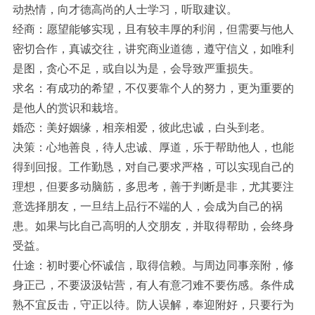
动热情，向才德高尚的人士学习，听取建议。
经商：愿望能够实现，且有较丰厚的利润，但需要与他人
密切合作，真诚交往，讲究商业道德，遵守信义，如唯利
是图，贪心不足，或自以为是，会导致严重损失。
求名：有成功的希望，不仅要靠个人的努力，更为重要的
是他人的赏识和栽培。
婚恋：美好姻缘，相亲相爱，彼此忠诚，白头到老。
决策：心地善良，待人忠诚、厚道，乐于帮助他人，也能
得到回报。工作勤恳，对自己要求严格，可以实现自己的
理想，但要多动脑筋，多思考，善于判断是非，尤其要注
意选择朋友，一旦结上品行不端的人，会成为自己的祸
患。如果与比自己高明的人交朋友，并取得帮助，会终身
受益。
仕途：初时要心怀诚信，取得信赖。与周边同事亲附，修
身正己，不要汲汲钻营，有人有意刁难不要伤感。条件成
熟不宜反击，守正以待。防人误解，奉迎附好，只要行为