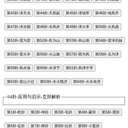
第43卦-泽天夬
第44卦-天风姤
第45卦-泽地萃
第46卦-地风升
第47卦-泽水困
第48卦-水风井
第49卦-泽火革
第50卦-火风鼎
第51卦-震为雷
第52卦-艮为山
第53卦-风山渐
第54卦-雷泽归妹
第55卦-雷火丰
第56卦-火山旅
第57卦-巽为风
第58卦-兑为泽
第59卦-风水涣
第60卦-水泽节
第61卦-风泽中孚
第62卦-雷山小过
第63卦-水火既济
第64卦-火水未济
64卦-应用与启示-爻辞解析
第1卦-乾卦
第2卦-坤卦
第3卦-屯卦
第4卦-蒙卦
第5卦-需卦
第6卦-讼卦
第7卦-师卦
第8卦-比卦
第9卦-小畜卦