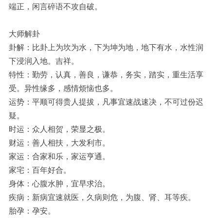
端正，闲言碎语不攻自破。
大师解卦
卦解：比卦上为坎为水，下为坤为地，地下有水，水性润
下浸润入地。吉祥。
特性：勤劳，认真，善良，谦恭，务实，踏实，重生活享
受。异性缘多，感情烦恼也多。
运势：平顺可得贵人提拔，凡事宜速战速决，不可过份迟
疑。
时运：众人相贺，荣显之极。
财运：善人相扶，大发利市。
家运：合家和乐，家运亨通。
家宅：百年好合。
身体：心腹水肿，宜早求治。
疾病：新病宜速就医，久病则危，为腹、肾、耳等疾。
胎孕：孕安。