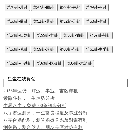
第46卦-升卦
第47卦-困卦
第48卦-井卦
第49卦-革卦
第50卦-鼎卦
第51卦-震卦
第52卦-艮卦
第53卦-渐卦
第54卦-归妹卦
第55卦-丰卦
第56卦-旅卦
第57卦-巽卦
第58卦-兑卦
第59卦-涣卦
第60卦-节卦
第61卦-中孚卦
第62卦-小过卦
第63卦-既济卦
第64卦-未济卦
星尘在线算命
2025年运势，财运、事业、吉凶详批
紫微斗数，一生运势分析
生辰八字，免费100条初步分析
八字财运测算，一生富贵程度及事业分析
八字合婚配对，测算婚姻关系及对谁有利
测关系，测合伙人、朋友是否对你有利