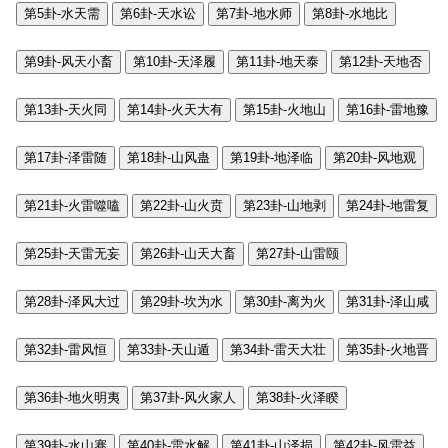
第5卦-水天需
第6卦-天水讼
第7卦-地水师
第8卦-水地比
第9卦-风天小畜
第10卦-天泽履
第11卦-地天泰
第12卦-天地否
第13卦-天火同
第14卦-火天大有
第15卦-火地山
第16卦-雷地豫
第17卦-泽雷随
第18卦-山风蛊
第19卦-地泽临
第20卦-风地观
第21卦-火雷噬嗑
第22卦-山火贲
第23卦-山地剥
第24卦-地雷复
第25卦-天雷无妄
第26卦-山天大畜
第27卦-山雷颐
第28卦-泽风大过
第29卦-坎为水
第30卦-离为火
第31卦-泽山咸
第32卦-雷风恒
第33卦-天山遁
第34卦-雷天大壮
第35卦-火地晋
第36卦-地火明夷
第37卦-风火家人
第38卦-火泽睽
第39卦-水山蹇
第40卦-雷水解
第41卦-山泽损
第42卦-风雷益