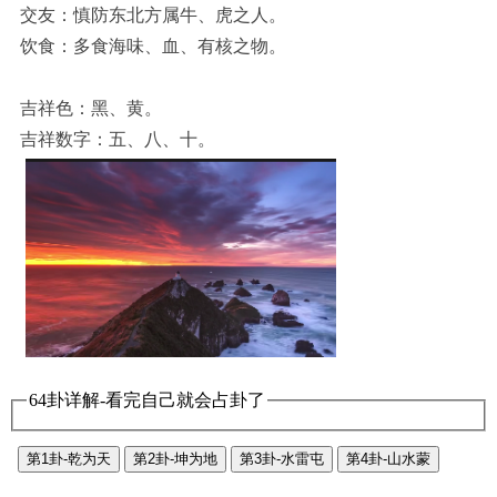
交友：慎防东北方属牛、虎之人。
饮食：多食海味、血、有核之物。
吉祥色：黑、黄。
吉祥数字：五、八、十。
64卦详解-看完自己就会占卦了
第1卦-乾为天
第2卦-坤为地
第3卦-水雷屯
第4卦-山水蒙