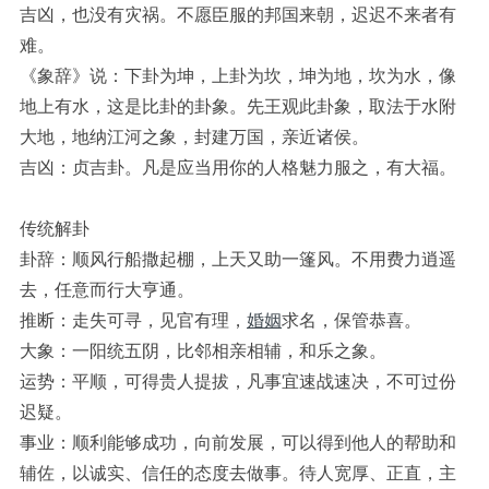
吉凶，也没有灾祸。不愿臣服的邦国来朝，迟迟不来者有
难。
《象辞》说：下卦为坤，上卦为坎，坤为地，坎为水，像
地上有水，这是比卦的卦象。先王观此卦象，取法于水附
大地，地纳江河之象，封建万国，亲近诸侯。
吉凶：贞吉卦。凡是应当用你的人格魅力服之，有大福。
传统解卦
卦辞：顺风行船撒起棚，上天又助一篷风。不用费力逍遥
去，任意而行大亨通。
推断：走失可寻，见官有理，
婚姻
求名，保管恭喜。
大象：一阳统五阴，比邻相亲相辅，和乐之象。
运势：平顺，可得贵人提拔，凡事宜速战速决，不可过份
迟疑。
事业：顺利能够成功，向前发展，可以得到他人的帮助和
辅佐，以诚实、信任的态度去做事。待人宽厚、正直，主