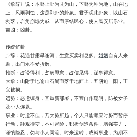
《象辞》说：本卦上卦为艮为山，下卦为坤为地，山在地
上，风雨剥蚀，这是剥卦的卦象。君子观此卦象，以山石
剥落，岩角崩塌为戒，从而厚结民心，使人民安居乐业。
吉凶：凶卦。
传统解卦
卦辞：花遇甘露旱逢河，生意买卖利息多。
婚姻
自有人来
助，出门永不受折磨。
推断：占讼得利，占病即愈，占信见得，谋事得意。
大象：山附于地喻山石崩而落于地面上，五阴迫一阳，正
义被损。
运势：恶运缠身，宜重新部署，不宜自作聪明，防被女子
及小人连累。
事业：时运不佳，乃大势所趋，个人只能顺应时势而暂停
行动，静观待变，不可冒险，积极创造条件，增强实力，
谨慎隐忍，勿与小人同流。时来运转，成就事业，为期不