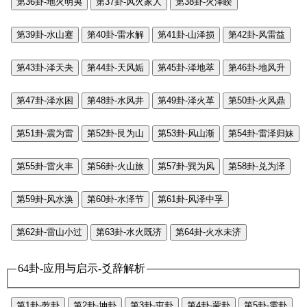
第36卦-地火明夷
第37卦-风火家人
第38卦-火泽睽
第39卦-水山蹇
第40卦-雷水解
第41卦-山泽损
第42卦-风雷益
第43卦-泽天夬
第44卦-天风姤
第45卦-泽地萃
第46卦-地风升
第47卦-泽水困
第48卦-水风井
第49卦-泽火革
第50卦-火风鼎
第51卦-震为雷
第52卦-艮为山
第53卦-风山渐
第54卦-雷泽归妹
第55卦-雷火丰
第56卦-火山旅
第57卦-巽为风
第58卦-兑为泽
第59卦-风水涣
第60卦-水泽节
第61卦-风泽中孚
第62卦-雷山小过
第63卦-水火既济
第64卦-火水未济
64卦-应用与启示-爻辞解析
第1卦-乾卦
第2卦-坤卦
第3卦-屯卦
第4卦-蒙卦
第5卦-需卦