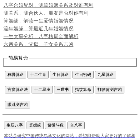
八字合婚配对，测算婚姻关系及对谁有利
测关系，测合伙人、朋友是否对你有利
算姻缘，解读一生爱情婚姻情况
流年姻缘，算最近几年婚姻情况
一生大事分析，八字格局全面解析
六亲关系，父母、子女关系吉凶
简易算命
称骨算命
十二生肖
生日算命
生日密码
九星算命
宫度算命法
十二星座
三世书
指纹算命
打喷嚏测吉凶
眼跳测吉凶
生辰八字
算姻缘
紫微斗数
合八字
本站是研究中国传统易学文化的网站，希望能帮助大家更好的了解和