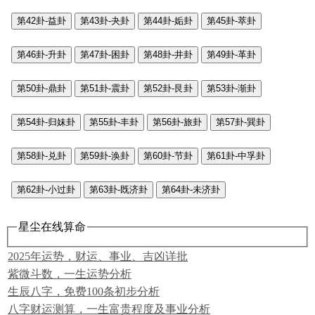
第42卦-益卦
第43卦-夬卦
第44卦-姤卦
第45卦-萃卦
第46卦-升卦
第47卦-困卦
第48卦-井卦
第49卦-革卦
第50卦-鼎卦
第51卦-震卦
第52卦-艮卦
第53卦-渐卦
第54卦-归妹卦
第55卦-丰卦
第56卦-旅卦
第57卦-巽卦
第58卦-兑卦
第59卦-涣卦
第60卦-节卦
第61卦-中孚卦
第62卦-小过卦
第63卦-既济卦
第64卦-未济卦
星尘在线算命
2025年运势，财运、事业、吉凶详批
紫微斗数，一生运势分析
生辰八字，免费100条初步分析
八字财运测算，一生富贵程度及事业分析