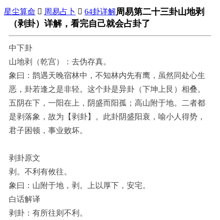
周易第二十三卦山地剥
星尘算命

周易占卜

64卦详解
（剥卦）详解，看完自己就会占卦了
中下卦
山地剥（乾宫）：去伪存真。
象曰：鹊遇天晚宿林中，不知林内先有鹰，虽然同处心生
恶，卦若逢之是非轻。这个卦是异卦（下坤上艮）相叠。
五阴在下，一阳在上，阴盛而阳孤；高山附于地。二者都
是剥落象，故为【剥卦】。此卦阴盛阳衰，喻小人得势，
君子困顿，事业败坏。
剥卦原文
剥。不利有攸往。
象曰：山附于地，剥。上以厚下，安宅。
白话解译
剥卦：有所往则不利。