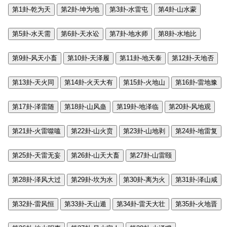
第1卦-乾为天
第2卦-坤为地
第3卦-水雷屯
第4卦-山水蒙
第5卦-水天需
第6卦-天水讼
第7卦-地水师
第8卦-水地比
第9卦-风天小畜
第10卦-天泽履
第11卦-地天泰
第12卦-天地否
第13卦-天火同
第14卦-火天大有
第15卦-火地山
第16卦-雷地豫
第17卦-泽雷随
第18卦-山风蛊
第19卦-地泽临
第20卦-风地观
第21卦-火雷噬嗑
第22卦-山火贲
第23卦-山地剥
第24卦-地雷复
第25卦-天雷无妄
第26卦-山天大畜
第27卦-山雷颐
第28卦-泽风大过
第29卦-坎为水
第30卦-离为火
第31卦-泽山咸
第32卦-雷风恒
第33卦-天山遁
第34卦-雷天大壮
第35卦-火地晋