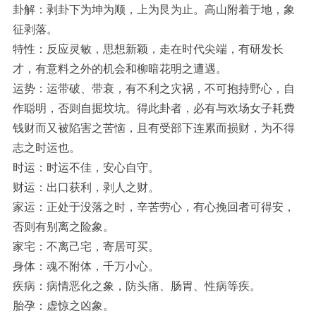
卦解：剥卦下为坤为顺，上为艮为止。高山附着于地，象
征剥落。
特性：反应灵敏，思想新颖，走在时代尖端，有研发长
才，有意料之外的机会和柳暗花明之遭遇。
运势：运带破、带衰，有不利之灾祸，不可抱持野心，自
作聪明，否则自掘坟坑。得此卦者，必有与欢场女子耗费
钱财而又被陷害之苦恼，且有受部下连累而损财，为不得
志之时运也。
时运：时运不佳，安心自守。
财运：出口获利，剥人之财。
家运：正处于没落之时，辛苦劳心，有心挽回者可得安，
否则有别离之险象。
家宅：不离己宅，寄居可买。
身体：魂不附体，千万小心。
疾病：病情恶化之象，防头痛、肠胃、性病等疾。
胎孕：虚惊之凶象。