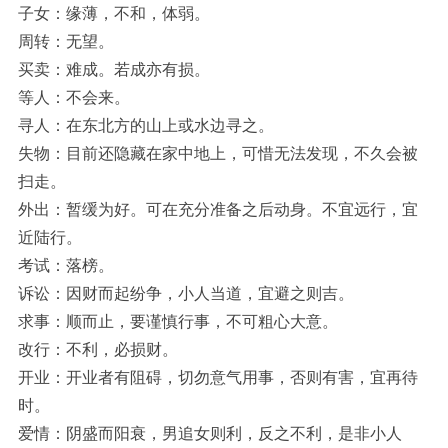
子女：缘薄，不和，体弱。
周转：无望。
买卖：难成。若成亦有损。
等人：不会来。
寻人：在东北方的山上或水边寻之。
失物：目前还隐藏在家中地上，可惜无法发现，不久会被
扫走。
外出：暂缓为好。可在充分准备之后动身。不宜远行，宜
近陆行。
考试：落榜。
诉讼：因财而起纷争，小人当道，宜避之则吉。
求事：顺而止，要谨慎行事，不可粗心大意。
改行：不利，必损财。
开业：开业者有阻碍，切勿意气用事，否则有害，宜再待
时。
爱情：阴盛而阳衰，男追女则利，反之不利，是非小人