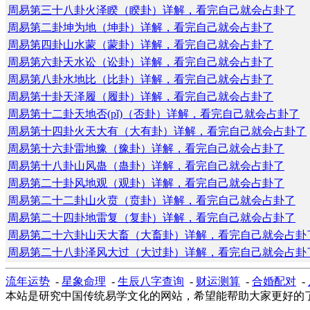
周易第三十八卦火泽睽（睽卦）详解，看完自己就会占卦了
周易第二卦坤为地（坤卦）详解，看完自己就会占卦了
周易第四卦山水蒙（蒙卦）详解，看完自己就会占卦了
周易第六卦天水讼（讼卦）详解，看完自己就会占卦了
周易第八卦水地比（比卦）详解，看完自己就会占卦了
周易第十卦天泽履（履卦）详解，看完自己就会占卦了
周易第十二卦天地否(pǐ)（否卦）详解，看完自己就会占卦了
周易第十四卦火天大有（大有卦）详解，看完自己就会占卦了
周易第十六卦雷地豫（豫卦）详解，看完自己就会占卦了
周易第十八卦山风蛊（蛊卦）详解，看完自己就会占卦了
周易第二十卦风地观（观卦）详解，看完自己就会占卦了
周易第二十二卦山火贲（贲卦）详解，看完自己就会占卦了
周易第二十四卦地雷复（复卦）详解，看完自己就会占卦了
周易第二十六卦山天大畜（大畜卦）详解，看完自己就会占卦
周易第二十八卦泽风大过（大过卦）详解，看完自己就会占卦
流年运势
-
星象命理
-
生辰八字查询
-
财运测算
-
合婚配对
-
本站是研究中国传统易学文化的网站，希望能帮助大家更好的