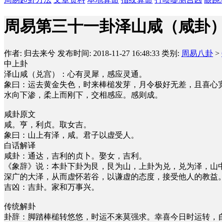
周易第三十一卦泽山咸（咸卦
作者: 归去来兮
发布时间: 2018-11-27 16:48:33
类别:
周易八卦
>
中上卦
泽山咸（兑宫）：心有灵犀，感应灵通。
象曰：运去黄金失色，时来棒槌发芽，月令极好无差，且喜心
水向下渗，柔上而刚下，交相感应。感则成。
咸卦原文
咸。亨，利贞。取女吉。
象曰：山上有泽，咸。君子以虚受人。
白话解译
咸卦：通达，吉利的贞卜。娶女，吉利。
《象辞》说：本卦下卦为艮，艮为山，上卦为兑，兑为泽，山
深广的大泽，从而虚怀若谷，以谦虚的态度，接受他人的教益
吉凶：吉卦。家和万事兴。
传统解卦
卦辞：脚踏棒槌转悠悠，时运不来莫强求。幸喜今日时运转，