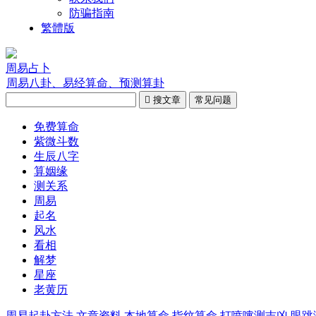
防骗指南
繁體版
周易占卜
周易八卦、易经算命、预测算卦

搜文章
常见问题
免费算命
紫微斗数
生辰八字
算姻缘
测关系
周易
起名
风水
看相
解梦
星座
老黄历
周易起卦方法
文章资料
本地算命
指纹算命
打喷嚏测吉凶
眼跳