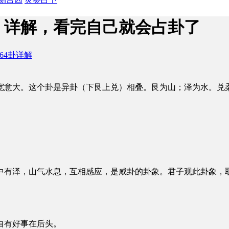
）详解，看完自己就会占卦了
64卦详解
宽意大。这个卦是异卦（下艮上兑）相叠。艮为山；泽为水。兑
中有泽，山气水息，互相感应，是咸卦的卦象。君子观此卦象，
。
自有好事在后头。