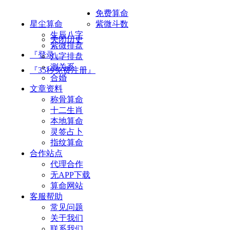
免费算命
星尘算命
紫微斗数
生辰八字
关闭历史
紫微排盘
『登录』
八字排盘
测关系
『35秒免费注册』
合婚
文章资料
称骨算命
十二生肖
本地算命
灵签占卜
指纹算命
合作站点
代理合作
无APP下载
算命网站
客服帮助
常见问题
关于我们
联系我们