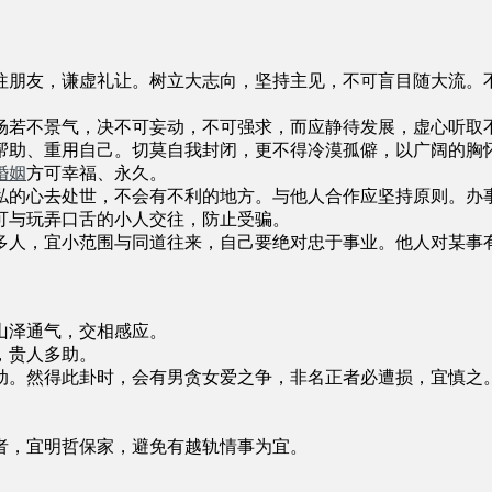
往朋友，谦虚礼让。树立大志向，坚持主见，不可盲目随大流。
场若不景气，决不可妄动，不可强求，而应静待发展，虚心听取
帮助、重用自己。切莫自我封闭，更不得冷漠孤僻，以广阔的胸
婚姻
方可幸福、永久。
私的心去处世，不会有不利的地方。与他人合作应坚持原则。办
可与玩弄口舌的小人交往，防止受骗。
多人，宜小范围与同道往来，自己要绝对忠于事业。他人对某事
山泽通气，交相感应。
，贵人多助。
动。然得此卦时，会有男贪女爱之争，非名正者必遭损，宜慎之
者，宜明哲保家，避免有越轨情事为宜。