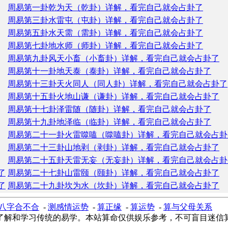
周易第一卦乾为天（乾卦）详解，看完自己就会占卦了
周易第三卦水雷屯（屯卦）详解，看完自己就会占卦了
周易第五卦水天需（需卦）详解，看完自己就会占卦了
周易第七卦地水师（师卦）详解，看完自己就会占卦了
周易第九卦风天小畜（小畜卦）详解，看完自己就会占卦了
周易第十一卦地天泰（泰卦）详解，看完自己就会占卦了
周易第十三卦天火同人（同人卦）详解，看完自己就会占卦了
周易第十五卦火地山谦（谦卦）详解，看完自己就会占卦了
周易第十七卦泽雷随（随卦）详解，看完自己就会占卦了
周易第十九卦地泽临（临卦）详解，看完自己就会占卦了
周易第二十一卦火雷噬嗑（噬嗑卦）详解，看完自己就会占卦
周易第二十三卦山地剥（剥卦）详解，看完自己就会占卦了
周易第二十五卦天雷无妄（无妄卦）详解，看完自己就会占卦
了
周易第二十七卦山雷颐（颐卦）详解，看完自己就会占卦了
了
周易第二十九卦坎为水（坎卦）详解，看完自己就会占卦了
八字合不合
-
测感情运势
-
算正缘
-
算运势
-
算与父母关系
了解和学习传统的易学。本站算命仅供娱乐参考，不可盲目迷信