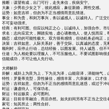
推断：谋望有成，出门可行，走失来信，疾病安宁。
大象：少男在少女之下，彼此感应，象征新婚，两性交感。
运势：如意吉祥，但勿为不正当感情而意乱情迷。
事业：和为贵，和则万事兴，务以诚感人，以诚待人。广泛交
不可妄动强求。
经商：有利可图。但应以纯正之心，以诚待人，加强合作。市
求名：志向应宏大，脚踏实地，虚心请教他人，使人悦而应，
婚恋：成功的可能性极大。双方很有感情，但动机务必纯正，
决策：吉祥如意。人际关系好，善于交际。以真诚的态度，无
顺利时，应停止行动，总结经验，以图发展。待人诚恳，但不
仕途：为人相处要以理服人，不可压服他人。不要试图影响很
信能成功，不可让他人先行动。
大师解卦
卦解：咸卦上为艮为上，下为兑为泽，山能容泽，泽能纳气，
特性：罗曼蒂克型，异性缘佳，感情丰富，六亲缘浓，口才佳
运势：吉祥如意。但勿为不正当的感情而意乱迷惑，或过于冲
时运：谦虚待人，可保功名。
财运：转运贩卖，必可图利。
家运：目前非常融洽，而后亦然。如夫妇间另有不正当之交往
家宅：知其所止；两性合好。