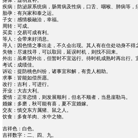
身体：虚弱宜补。
疾病：防泌尿系统病，肠胃病及性病，口舌、咽喉、肺病等，
胎孕：有兴家和泰之运。
子女：感情极融洽，幸福。
周转：可成。
买卖：交易可成有利。
等人：会带来好消息。
寻人：因色情之事出走，不久会出现。其人有在住处动身不得
失物：尽速找寻，可以取回，延误时机，则找不回来。
外出：虽希望外出，但暂时不宜远行。待时机成熟时再出行。
考试：成绩佳。
诉讼：提防桃色纠纷，诸事宜和解，有贵人相助。
求事：皆能如偿所愿。
改行：吉利，可进行。
开业：大吉大利。
爱情：正常恋情，则发展顺利，但名不顺者，当悬崖勒马。
婚嫁：多磨，秋可能有喜，夏不宜婚嫁。
交友：慎交东方属猪、鼠之人。
饮食：多食羊肉、水中之物。
吉祥色：白色。
吉祥数字：二、四、九。