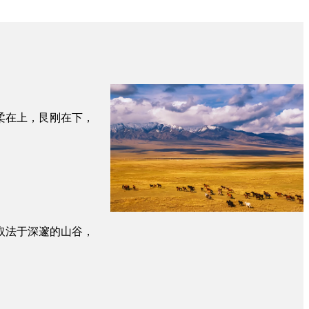
柔在上，艮刚在下，
取法于深邃的山谷，