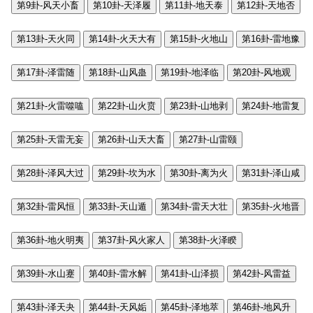
第9卦-风天小畜
第10卦-天泽履
第11卦-地天泰
第12卦-天地否
第13卦-天火同
第14卦-火天大有
第15卦-火地山
第16卦-雷地豫
第17卦-泽雷随
第18卦-山风蛊
第19卦-地泽临
第20卦-风地观
第21卦-火雷噬嗑
第22卦-山火贲
第23卦-山地剥
第24卦-地雷复
第25卦-天雷无妄
第26卦-山天大畜
第27卦-山雷颐
第28卦-泽风大过
第29卦-坎为水
第30卦-离为火
第31卦-泽山咸
第32卦-雷风恒
第33卦-天山遁
第34卦-雷天大壮
第35卦-火地晋
第36卦-地火明夷
第37卦-风火家人
第38卦-火泽睽
第39卦-水山蹇
第40卦-雷水解
第41卦-山泽损
第42卦-风雷益
第43卦-泽天夬
第44卦-天风姤
第45卦-泽地萃
第46卦-地风升