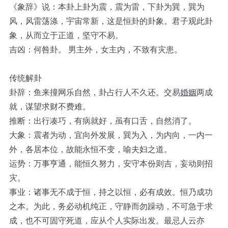
《象辞》说：本卦上卦为震，震为雷，下卦为巽，巽为
风，风雷荡涤，宇宙常新，这是恒卦的卦象。君子观此卦
象，从而立于正道，坚守不易。
吉凶：何咎卦。 男主外，女主内，不致有灾患。
传统解卦
卦辞：鱼来撞网乐自然，卦占行人不久还。交易
婚姻
两成
就，谋望求财不费难。
推断：出行凑巧，有病就好，虽有口舌，自然消了。
大象：震者为动，宜向外发展，巽为入，为内向，一内一
外，各居本位，故能永恒不变，喻夫妇之道。
运势：万事亨通，能恒久努力，安守本份则吉，妄动则招
灾。
事业：诸事无不成于恒，持之以恒，必有成效。恒乃成功
之本。为此，务必动机纯正，守静而勿躁动，不可急于求
成，也不可固守死道，应从个人实际出发。最忌人云亦