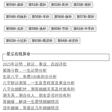
第50卦-鼎卦
第51卦-震卦
第52卦-艮卦
第53卦-渐卦
第54卦-归妹卦
第55卦-丰卦
第56卦-旅卦
第57卦-巽卦
第58卦-兑卦
第59卦-涣卦
第60卦-节卦
第61卦-中孚卦
第62卦-小过卦
第63卦-既济卦
第64卦-未济卦
星尘在线算命
2025年运势，财运、事业、吉凶详批
紫微斗数，一生运势分析
生辰八字，免费100条初步分析
八字财运测算，一生富贵程度及事业分析
八字合婚配对，测算婚姻关系及对谁有利
测关系，测合伙人、朋友是否对你有利
算姻缘，解读一生爱情婚姻情况
流年姻缘，算最近几年婚姻情况