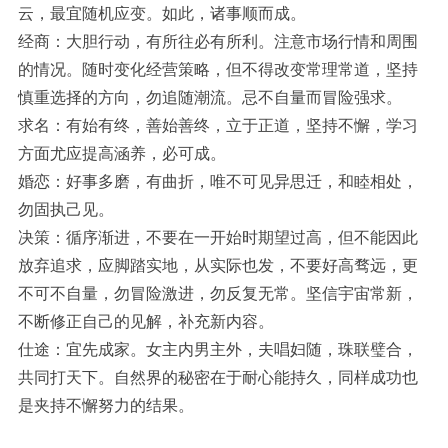
云，最宜随机应变。如此，诸事顺而成。
经商：大胆行动，有所往必有所利。注意市场行情和周围
的情况。随时变化经营策略，但不得改变常理常道，坚持
慎重选择的方向，勿追随潮流。忌不自量而冒险强求。
求名：有始有终，善始善终，立于正道，坚持不懈，学习
方面尤应提高涵养，必可成。
婚恋：好事多磨，有曲折，唯不可见异思迁，和睦相处，
勿固执己见。
决策：循序渐进，不要在一开始时期望过高，但不能因此
放弃追求，应脚踏实地，从实际也发，不要好高骛远，更
不可不自量，勿冒险激进，勿反复无常。坚信宇宙常新，
不断修正自己的见解，补充新内容。
仕途：宜先成家。女主内男主外，夫唱妇随，珠联璧合，
共同打天下。自然界的秘密在于耐心能持久，同样成功也
是夹持不懈努力的结果。