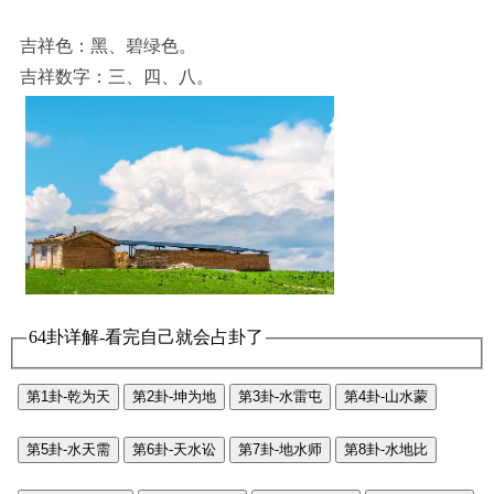
吉祥色：黑、碧绿色。
吉祥数字：三、四、八。
64卦详解-看完自己就会占卦了
第1卦-乾为天
第2卦-坤为地
第3卦-水雷屯
第4卦-山水蒙
第5卦-水天需
第6卦-天水讼
第7卦-地水师
第8卦-水地比