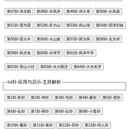
第47卦-泽水困
第48卦-水风井
第49卦-泽火革
第50卦-火风鼎
第51卦-震为雷
第52卦-艮为山
第53卦-风山渐
第54卦-雷泽归妹
第55卦-雷火丰
第56卦-火山旅
第57卦-巽为风
第58卦-兑为泽
第59卦-风水涣
第60卦-水泽节
第61卦-风泽中孚
第62卦-雷山小过
第63卦-水火既济
第64卦-火水未济
64卦-应用与启示-爻辞解析
第1卦-乾卦
第2卦-坤卦
第3卦-屯卦
第4卦-蒙卦
第5卦-需卦
第6卦-讼卦
第7卦-师卦
第8卦-比卦
第9卦-小畜卦
第10卦-履卦
第11卦-泰卦
第12卦-否卦
第13卦-同人卦