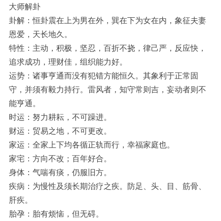
大师解卦
卦解：恒卦震在上为男在外，巽在下为女在内，象征夫妻
恩爱，天长地久。
特性：主动，积极，坚忍，百折不挠，律己严，反应快，
追求成功，理财佳，组织能力好。
运势：诸事亨通而没有犯错方能恒久。其象利于正常固
守，并须有毅力持行。雷风者，知守常则吉，妄动者则不
能亨通。
时运：努力耕耘，不可躁进。
财运：贸易之地，不可更改。
家运：全家上下均各循正轨而行，幸福家庭也。
家宅：方向不改；百年好合。
身体：气喘有痰，仍服旧方。
疾病：为慢性及须长期治疗之疾。防足、头、目、筋骨、
肝疾。
胎孕：胎有烦恼，但无碍。