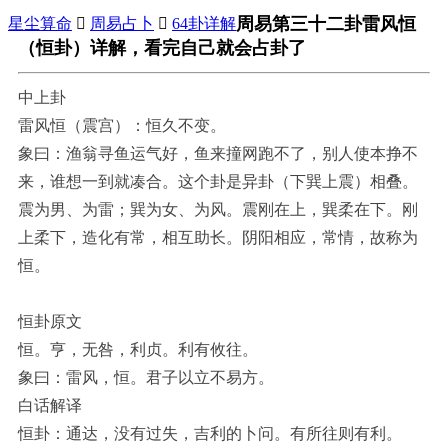
周易第三十二卦雷风恒
星尘算命

周易占卜

64卦详解
（恒卦）详解，看完自己就会占卦了
中上卦
雷风恒（震宫）：恒久不变。
象曰：渔翁寻鱼运气好，鱼来撞网跑不了，别人使本挣不
来，谁想一到就凑合。这个卦是异卦（下巽上震）相叠。
震为男、为雷；巽为女、为风。震刚在上，巽柔在下。刚
上柔下，造化有常，相互助长。阴阳相应，常情，故称为
恒。
恒卦原文
恒。亨，无咎，利贞。利有攸往。
象曰：雷风，恒。君子以立不易方。
白话解译
恒卦：通达，没有过失，吉利的卜问。有所往则有利。