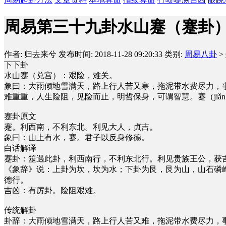
周易第三十九卦水山蹇（蹇卦
作者: 归去来兮
发布时间: 2018-11-28 09:20:33
类别:
周易八卦
>
下下卦
水山蹇（兑宫）：艰险，难关。
象曰：大雨倾地雪满天，路上行人苦又寒，拖泥带水费尽力，
难重重，人生险阻，见险而止，明哲保身，可谓智慧。蹇（jiǎ
蹇卦原文
蹇。利西南，不利东北。利见大人，贞吉。
象曰：山上有水，蹇。君子以反身修德。
白话解译
蹇卦：筮遇此卦，利西南行，不利东北行。利见贵族王公，获
《象辞》说：上卦为坎，坎为水；下卦为艮，艮为山，山石磷
德行。
吉凶：有厉卦。险阻艰难。
传统解卦
卦辞：大雨倾地雪满天，路上行人苦又难，拖泥带水费尽力，