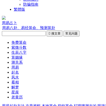
防骗指南
繁體版
周易占卜
周易八卦、易经算命、预测算卦

搜文章
常见问题
免费算命
紫微斗数
生辰八字
算姻缘
测关系
周易
起名
风水
看相
解梦
星座
老黄历
周易起卦方法
文章资料
本地算命
指纹算命
打喷嚏测吉凶
眼跳