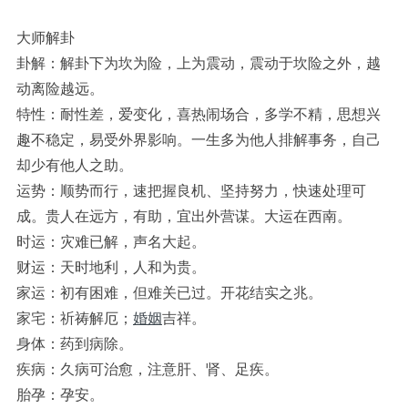
大师解卦
卦解：解卦下为坎为险，上为震动，震动于坎险之外，越
动离险越远。
特性：耐性差，爱变化，喜热闹场合，多学不精，思想兴
趣不稳定，易受外界影响。一生多为他人排解事务，自己
却少有他人之助。
运势：顺势而行，速把握良机、坚持努力，快速处理可
成。贵人在远方，有助，宜出外营谋。大运在西南。
时运：灾难已解，声名大起。
财运：天时地利，人和为贵。
家运：初有困难，但难关已过。开花结实之兆。
家宅：祈祷解厄；
婚姻
吉祥。
身体：药到病除。
疾病：久病可治愈，注意肝、肾、足疾。
胎孕：孕安。