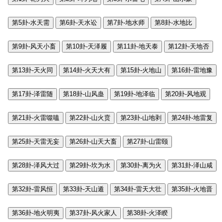
第5卦-水天需
第6卦-天水讼
第7卦-地水师
第8卦-水地比
第9卦-风天小畜
第10卦-天泽履
第11卦-地天泰
第12卦-天地否
第13卦-天火同
第14卦-火天大有
第15卦-火地山
第16卦-雷地豫
第17卦-泽雷随
第18卦-山风蛊
第19卦-地泽临
第20卦-风地观
第21卦-火雷噬嗑
第22卦-山火贲
第23卦-山地剥
第24卦-地雷复
第25卦-天雷无妄
第26卦-山天大畜
第27卦-山雷颐
第28卦-泽风大过
第29卦-坎为水
第30卦-离为火
第31卦-泽山咸
第32卦-雷风恒
第33卦-天山遁
第34卦-雷天大壮
第35卦-火地晋
第36卦-地火明夷
第37卦-风火家人
第38卦-火泽睽