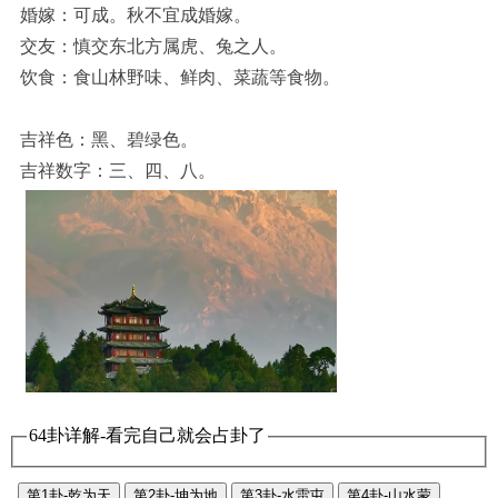
婚嫁：可成。秋不宜成婚嫁。
交友：慎交东北方属虎、兔之人。
饮食：食山林野味、鲜肉、菜蔬等食物。
吉祥色：黑、碧绿色。
吉祥数字：三、四、八。
64卦详解-看完自己就会占卦了
第1卦-乾为天
第2卦-坤为地
第3卦-水雷屯
第4卦-山水蒙