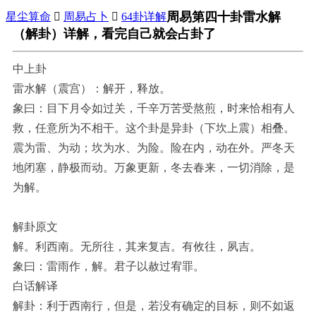
周易第四十卦雷水解
星尘算命

周易占卜

64卦详解
（解卦）详解，看完自己就会占卦了
中上卦
雷水解（震宫）：解开，释放。
象曰：目下月令如过关，千辛万苦受熬煎，时来恰相有人
救，任意所为不相干。这个卦是异卦（下坎上震）相叠。
震为雷、为动；坎为水、为险。险在内，动在外。严冬天
地闭塞，静极而动。万象更新，冬去春来，一切消除，是
为解。
解卦原文
解。利西南。无所往，其来复吉。有攸往，夙吉。
象曰：雷雨作，解。君子以赦过宥罪。
白话解译
解卦：利于西南行，但是，若没有确定的目标，则不如返