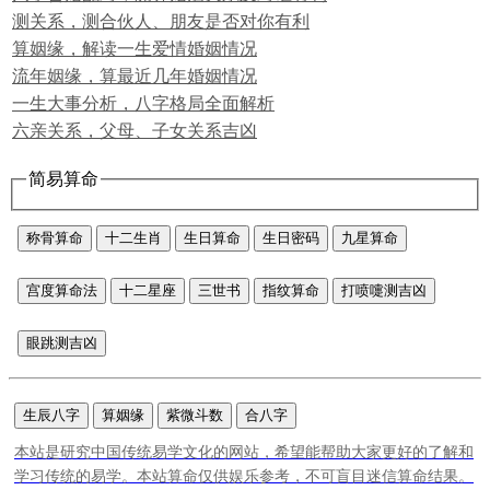
测关系，测合伙人、朋友是否对你有利
算姻缘，解读一生爱情婚姻情况
流年姻缘，算最近几年婚姻情况
一生大事分析，八字格局全面解析
六亲关系，父母、子女关系吉凶
简易算命
称骨算命
十二生肖
生日算命
生日密码
九星算命
宫度算命法
十二星座
三世书
指纹算命
打喷嚏测吉凶
眼跳测吉凶
生辰八字
算姻缘
紫微斗数
合八字
本站是研究中国传统易学文化的网站，希望能帮助大家更好的了解和
学习传统的易学。本站算命仅供娱乐参考，不可盲目迷信算命结果。