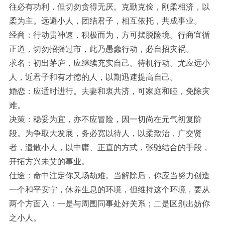
往必有功利，但切勿贪得无厌。克勤克俭，刚柔相济，以
柔为主。远避小人，团结君子，相互依托，共成事业。
经商：行动贵神速，积极而为，方可摆脱险境。行商宜循
正道，切勿招摇过市，此乃愚蠢行动，必自招灾祸。
求名：初出茅庐，应继续充实自己。待机行动。尤应远小
人，近君子和有才德的人，以期迅速提高自己。
婚恋：应适时进行。夫妻和衷共济，可家庭和睦，免除灾
难。
决策：稳妥为宜，亦不应冒险，因一切尚在元气初复阶
段。为争取大发展，务必宽以待人，以柔致治，广交贤
者，遣散小人，以中庸、正直的方式，张驰结合的手段，
开拓方兴未艾的事业。
仕途：命中注定你又场劫难。当解除后，你应当努力创造
一个和平安宁，休养生息的环境，但维持这个环境，要从
两个方面入：一是与周围同事处好关系；二是区别出妨你
之小人。