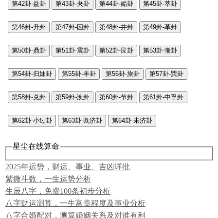
第42卦-益卦
第43卦-夬卦
第44卦-姤卦
第45卦-萃卦
第46卦-升卦
第47卦-困卦
第48卦-井卦
第49卦-革卦
第50卦-鼎卦
第51卦-震卦
第52卦-艮卦
第53卦-渐卦
第54卦-归妹卦
第55卦-丰卦
第56卦-旅卦
第57卦-巽卦
第58卦-兑卦
第59卦-涣卦
第60卦-节卦
第61卦-中孚卦
第62卦-小过卦
第63卦-既济卦
第64卦-未济卦
星尘在线算命
2025年运势，财运、事业、吉凶详批
紫微斗数，一生运势分析
生辰八字，免费100条初步分析
八字财运测算，一生富贵程度及事业分析
八字合婚配对，测算婚姻关系及对谁有利