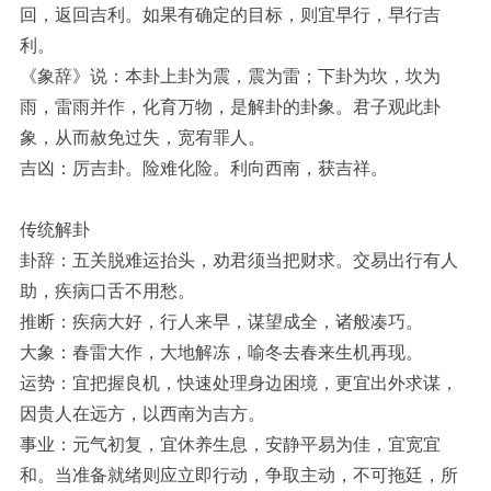
回，返回吉利。如果有确定的目标，则宜早行，早行吉
利。
《象辞》说：本卦上卦为震，震为雷；下卦为坎，坎为
雨，雷雨并作，化育万物，是解卦的卦象。君子观此卦
象，从而赦免过失，宽宥罪人。
吉凶：厉吉卦。险难化险。利向西南，获吉祥。
传统解卦
卦辞：五关脱难运抬头，劝君须当把财求。交易出行有人
助，疾病口舌不用愁。
推断：疾病大好，行人来早，谋望成全，诸般凑巧。
大象：春雷大作，大地解冻，喻冬去春来生机再现。
运势：宜把握良机，快速处理身边困境，更宜出外求谋，
因贵人在远方，以西南为吉方。
事业：元气初复，宜休养生息，安静平易为佳，宜宽宜
和。当准备就绪则应立即行动，争取主动，不可拖廷，所