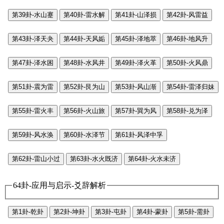
第39卦-水山蹇
第40卦-雷水解
第41卦-山泽损
第42卦-风雷益
第43卦-泽天夬
第44卦-天风姤
第45卦-泽地萃
第46卦-地风升
第47卦-泽水困
第48卦-水风井
第49卦-泽火革
第50卦-火风鼎
第51卦-震为雷
第52卦-艮为山
第53卦-风山渐
第54卦-雷泽归妹
第55卦-雷火丰
第56卦-火山旅
第57卦-巽为风
第58卦-兑为泽
第59卦-风水涣
第60卦-水泽节
第61卦-风泽中孚
第62卦-雷山小过
第63卦-水火既济
第64卦-火水未济
64卦-应用与启示-爻辞解析
第1卦-乾卦
第2卦-坤卦
第3卦-屯卦
第4卦-蒙卦
第5卦-需卦