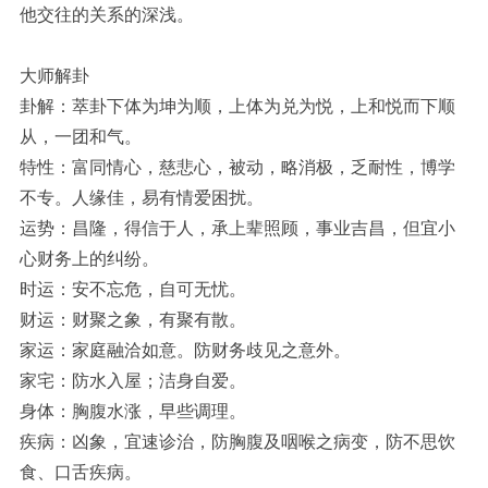
他交往的关系的深浅。
大师解卦
卦解：萃卦下体为坤为顺，上体为兑为悦，上和悦而下顺
从，一团和气。
特性：富同情心，慈悲心，被动，略消极，乏耐性，博学
不专。人缘佳，易有情爱困扰。
运势：昌隆，得信于人，承上辈照顾，事业吉昌，但宜小
心财务上的纠纷。
时运：安不忘危，自可无忧。
财运：财聚之象，有聚有散。
家运：家庭融洽如意。防财务歧见之意外。
家宅：防水入屋；洁身自爱。
身体：胸腹水涨，早些调理。
疾病：凶象，宜速诊治，防胸腹及咽喉之病变，防不思饮
食、口舌疾病。