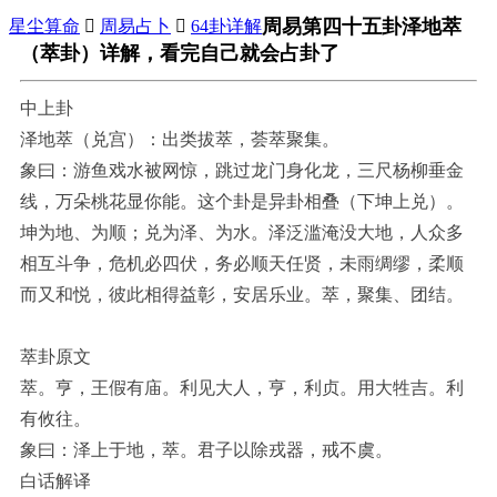
周易第四十五卦泽地萃
星尘算命

周易占卜

64卦详解
（萃卦）详解，看完自己就会占卦了
中上卦
泽地萃（兑宫）：出类拔萃，荟萃聚集。
象曰：游鱼戏水被网惊，跳过龙门身化龙，三尺杨柳垂金
线，万朵桃花显你能。这个卦是异卦相叠（下坤上兑）。
坤为地、为顺；兑为泽、为水。泽泛滥淹没大地，人众多
相互斗争，危机必四伏，务必顺天任贤，未雨绸缪，柔顺
而又和悦，彼此相得益彰，安居乐业。萃，聚集、团结。
萃卦原文
萃。亨，王假有庙。利见大人，亨，利贞。用大牲吉。利
有攸往。
象曰：泽上于地，萃。君子以除戎器，戒不虞。
白话解译