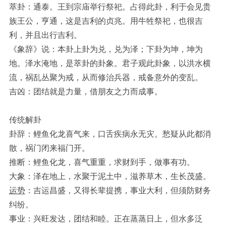
萃卦：通泰。王到宗庙举行祭祀。占得此卦，利于会见贵
族王公，亨通，这是吉利的贞兆。用牛牲祭祀，也很吉
利，并且出行吉利。
《象辞》说：本卦上卦为兑，兑为泽；下卦为坤，坤为
地。泽水淹地，是萃卦的卦象。君子观此卦象，以洪水横
流，祸乱丛聚为戒，从而修治兵器，戒备意外的变乱。
吉凶：团结就是力量，借朋友之力而成事。
传统解卦
卦辞：鲤鱼化龙喜气来，口舌疾病永无灾。愁疑从此都消
散，祸门闭来福门开。
推断：鲤鱼化龙，喜气重重，求财到手，做事有功。
大象：泽在地上，水聚于泥土中，滋养草木，生长茂盛。
运势
：吉运昌盛，又得长辈提携，事业大利，但须防财务
纠纷。
事业：兴旺发达，团结和睦。正在蒸蒸日上，但水多泛