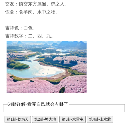
交友：慎交东方属猴、鸡之人。
饮食：食羊肉、水中之物。
吉祥色：白色。
吉祥数字：二、四、九。
64卦详解-看完自己就会占卦了
第1卦-乾为天
第2卦-坤为地
第3卦-水雷屯
第4卦-山水蒙