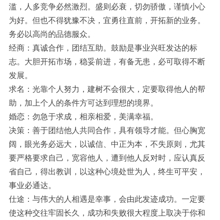
滥，人多竞争必然激烈。盛则必衰，切勿骄傲，谨慎小心
为好。但也不得犹豫不决，宜勇往直前，开拓新的业务。
务必以高尚的品德服众。
经商：真诚合作，团结互助。鼓励是事业兴旺发达的标
志。大胆开拓市场，稳妥前进，有备无患，必可取得不断
发展。
求名：光靠个人努力，建树不会很大，定要取得他人的帮
助，加上个人的条件方可达到理想的境界。
婚恋：勿急于求成，相亲相爱，美满幸福。
决策：善于团结他人共同合作，具有领导才能。但心胸宽
阔，眼光务必远大，以诚信、中正为本，不失原则，尤其
要严格要求自己，宽容他人，遭到他人反对时，应认真反
省自己，得出教训，以这种心境处世为人，终生可平安，
事业必通达。
仕途：与伟大的人相遇是幸事，会由此发迹成功。一定要
使这种交往牢固长久，成功和失败很大程度上取决于你和