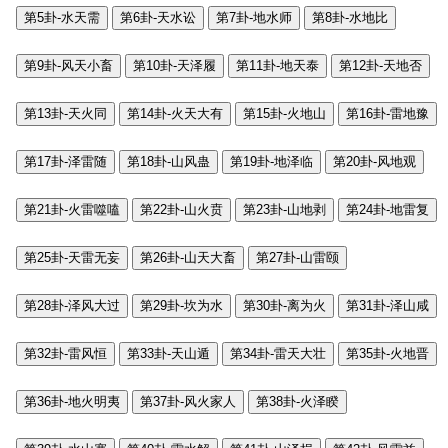
第5卦-水天需
第6卦-天水讼
第7卦-地水师
第8卦-水地比
第9卦-风天小畜
第10卦-天泽履
第11卦-地天泰
第12卦-天地否
第13卦-天火同
第14卦-火天大有
第15卦-火地山
第16卦-雷地豫
第17卦-泽雷随
第18卦-山风蛊
第19卦-地泽临
第20卦-风地观
第21卦-火雷噬嗑
第22卦-山火贲
第23卦-山地剥
第24卦-地雷复
第25卦-天雷无妄
第26卦-山天大畜
第27卦-山雷颐
第28卦-泽风大过
第29卦-坎为水
第30卦-离为火
第31卦-泽山咸
第32卦-雷风恒
第33卦-天山遁
第34卦-雷天大壮
第35卦-火地晋
第36卦-地火明夷
第37卦-风火家人
第38卦-火泽睽