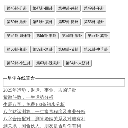
第46卦-升卦
第47卦-困卦
第48卦-井卦
第49卦-革卦
第50卦-鼎卦
第51卦-震卦
第52卦-艮卦
第53卦-渐卦
第54卦-归妹卦
第55卦-丰卦
第56卦-旅卦
第57卦-巽卦
第58卦-兑卦
第59卦-涣卦
第60卦-节卦
第61卦-中孚卦
第62卦-小过卦
第63卦-既济卦
第64卦-未济卦
星尘在线算命
2025年运势，财运、事业、吉凶详批
紫微斗数，一生运势分析
生辰八字，免费100条初步分析
八字财运测算，一生富贵程度及事业分析
八字合婚配对，测算婚姻关系及对谁有利
测关系，测合伙人、朋友是否对你有利