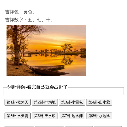
吉祥色：黄色。
吉祥数字：五、七、十。
64卦详解-看完自己就会占卦了
第1卦-乾为天
第2卦-坤为地
第3卦-水雷屯
第4卦-山水蒙
第5卦-水天需
第6卦-天水讼
第7卦-地水师
第8卦-水地比