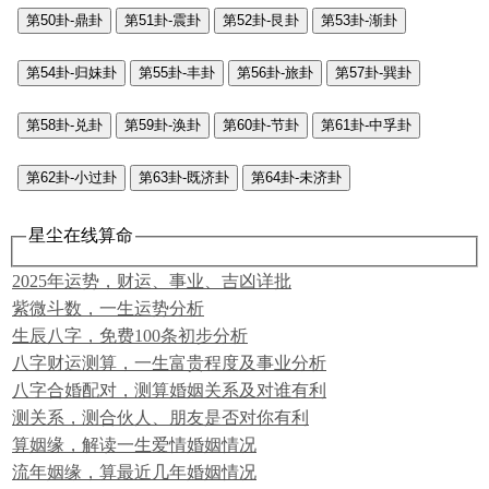
第50卦-鼎卦
第51卦-震卦
第52卦-艮卦
第53卦-渐卦
第54卦-归妹卦
第55卦-丰卦
第56卦-旅卦
第57卦-巽卦
第58卦-兑卦
第59卦-涣卦
第60卦-节卦
第61卦-中孚卦
第62卦-小过卦
第63卦-既济卦
第64卦-未济卦
星尘在线算命
2025年运势，财运、事业、吉凶详批
紫微斗数，一生运势分析
生辰八字，免费100条初步分析
八字财运测算，一生富贵程度及事业分析
八字合婚配对，测算婚姻关系及对谁有利
测关系，测合伙人、朋友是否对你有利
算姻缘，解读一生爱情婚姻情况
流年姻缘，算最近几年婚姻情况