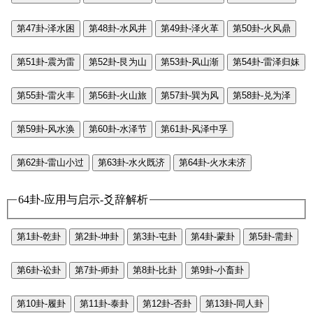
第47卦-泽水困
第48卦-水风井
第49卦-泽火革
第50卦-火风鼎
第51卦-震为雷
第52卦-艮为山
第53卦-风山渐
第54卦-雷泽归妹
第55卦-雷火丰
第56卦-火山旅
第57卦-巽为风
第58卦-兑为泽
第59卦-风水涣
第60卦-水泽节
第61卦-风泽中孚
第62卦-雷山小过
第63卦-水火既济
第64卦-火水未济
64卦-应用与启示-爻辞解析
第1卦-乾卦
第2卦-坤卦
第3卦-屯卦
第4卦-蒙卦
第5卦-需卦
第6卦-讼卦
第7卦-师卦
第8卦-比卦
第9卦-小畜卦
第10卦-履卦
第11卦-泰卦
第12卦-否卦
第13卦-同人卦