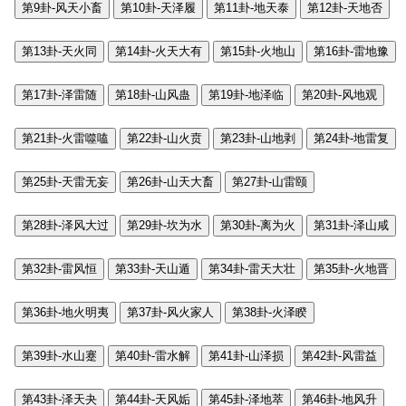
第9卦-风天小畜
第10卦-天泽履
第11卦-地天泰
第12卦-天地否
第13卦-天火同
第14卦-火天大有
第15卦-火地山
第16卦-雷地豫
第17卦-泽雷随
第18卦-山风蛊
第19卦-地泽临
第20卦-风地观
第21卦-火雷噬嗑
第22卦-山火贲
第23卦-山地剥
第24卦-地雷复
第25卦-天雷无妄
第26卦-山天大畜
第27卦-山雷颐
第28卦-泽风大过
第29卦-坎为水
第30卦-离为火
第31卦-泽山咸
第32卦-雷风恒
第33卦-天山遁
第34卦-雷天大壮
第35卦-火地晋
第36卦-地火明夷
第37卦-风火家人
第38卦-火泽睽
第39卦-水山蹇
第40卦-雷水解
第41卦-山泽损
第42卦-风雷益
第43卦-泽天夬
第44卦-天风姤
第45卦-泽地萃
第46卦-地风升