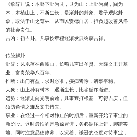
《象辞》说：本卦下卦为艮，艮为山；上卦为巽，巽为
木，木植山上，不断生长，是渐卦的卦象。君子观此卦
象，取法于山之育林，从而以贤德自居，担负起改善风俗
的社会责任。
吉凶：初吉卦。凡事按章程逐渐发展终获吉祥。
传统解卦
卦辞：凤凰落在西岐山，长鸣几声出圣贤。天降文王开基
业，富贵荣华八百年。
推断：出门有益，求财必准，疾病皆除，诸事平稳。
大象：山上种有树木，逐渐生长，比喻循序渐进。
运势：逐渐走向光明前途，凡事宜打根基，可得吉庆，但
须防色情之难及文书错失。
事业：在经过一个相对静止的时期后，重新开始了事业的
新阶段。这时最怕的是急躁冒进，务必循序上进，脚踏实
地。同时注意品德修养，以沉着、谦逊的态度对待事业，