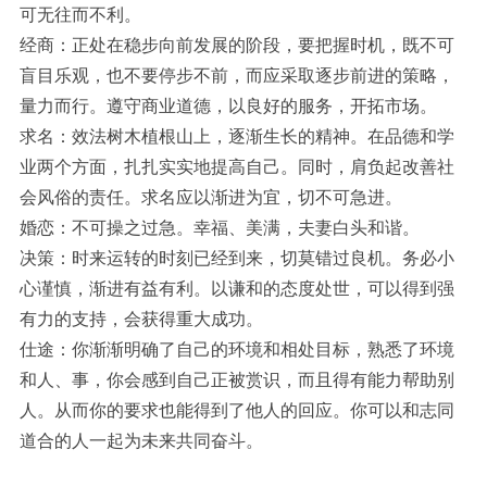
可无往而不利。
经商：正处在稳步向前发展的阶段，要把握时机，既不可
盲目乐观，也不要停步不前，而应采取逐步前进的策略，
量力而行。遵守商业道德，以良好的服务，开拓市场。
求名：效法树木植根山上，逐渐生长的精神。在品德和学
业两个方面，扎扎实实地提高自己。同时，肩负起改善社
会风俗的责任。求名应以渐进为宜，切不可急进。
婚恋：不可操之过急。幸福、美满，夫妻白头和谐。
决策：时来运转的时刻已经到来，切莫错过良机。务必小
心谨慎，渐进有益有利。以谦和的态度处世，可以得到强
有力的支持，会获得重大成功。
仕途：你渐渐明确了自己的环境和相处目标，熟悉了环境
和人、事，你会感到自己正被赏识，而且得有能力帮助别
人。从而你的要求也能得到了他人的回应。你可以和志同
道合的人一起为未来共同奋斗。