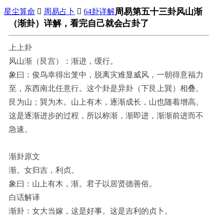
周易第五十三卦风山渐
星尘算命

周易占卜

64卦详解
（渐卦）详解，看完自己就会占卦了
上上卦
风山渐（艮宫）：渐进，缓行。
象曰：俊鸟幸得出笼中，脱离灾难显威风，一朝得意福力
至，东西南北任意行。这个卦是异卦（下艮上巽）相叠。
艮为山；巽为木。山上有木，逐渐成长，山也随着增高。
这是逐渐进步的过程，所以称渐，渐即进，渐渐前进而不
急速。
渐卦原文
渐。女归吉，利贞。
象曰：山上有木，渐。君子以居贤德善俗。
白话解译
渐卦：女大当嫁，这是好事。这是吉利的贞卜。