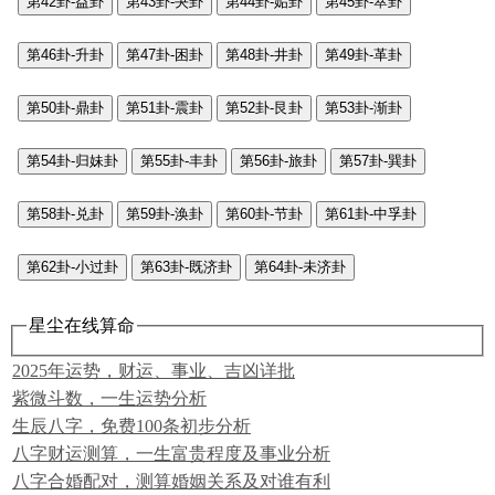
第42卦-益卦
第43卦-夬卦
第44卦-姤卦
第45卦-萃卦
第46卦-升卦
第47卦-困卦
第48卦-井卦
第49卦-革卦
第50卦-鼎卦
第51卦-震卦
第52卦-艮卦
第53卦-渐卦
第54卦-归妹卦
第55卦-丰卦
第56卦-旅卦
第57卦-巽卦
第58卦-兑卦
第59卦-涣卦
第60卦-节卦
第61卦-中孚卦
第62卦-小过卦
第63卦-既济卦
第64卦-未济卦
星尘在线算命
2025年运势，财运、事业、吉凶详批
紫微斗数，一生运势分析
生辰八字，免费100条初步分析
八字财运测算，一生富贵程度及事业分析
八字合婚配对，测算婚姻关系及对谁有利