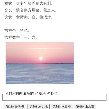
婚嫁：夫妻年龄差别大有利。
交友：慎交南方属猪、鼠之人。
饮食：食猪肉、血、鱼汤汁。
吉祥色：黑色。
吉祥数字：一、六。
64卦详解-看完自己就会占卦了
第1卦-乾为天
第2卦-坤为地
第3卦-水雷屯
第4卦-山水蒙