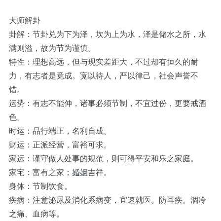
大师解卦
卦解：节卦兑为下为泽，坎为上为水，泽是储水之所，水
满则溢，故为节为谨慎。
特性：理想高远，但与现实差距大，不过却有恒久的耐
力，有志者是竟成。宽以待人，严以律己，社会声誉不
错。
运势：有志不能伸，诸事必须节制，不宜过份，更要戒酒
色。
时运：品行端正，名利自成。
财运：正派经营，富裕可求。
家运：谨守做人处事的规范，则可得平安和乐之家庭。
家宅：富有之家；
婚姻
吉祥。
身体：节制饮食。
疾病：注意泌尿及消化系病变，宜速就医。防耳疾。涸冷
之痛、血病等。