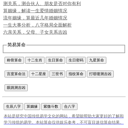
测关系，测合伙人、朋友是否对你有利
算姻缘，解读一生爱情婚姻情况
流年姻缘，算最近几年婚姻情况
一生大事分析，八字格局全面解析
六亲关系，父母、子女关系吉凶
简易算命
称骨算命
十二生肖
生日算命
生日密码
九星算命
宫度算命法
十二星座
三世书
指纹算命
打喷嚏测吉凶
眼跳测吉凶
生辰八字
算姻缘
紫微斗数
合八字
本站是研究中国传统易学文化的网站，希望能帮助大家更好的了解和
学习传统的易学。本站算命仅供娱乐参考，不可盲目迷信算命结果。