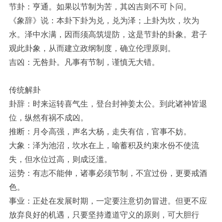
节卦：亨通。如果以节制为苦，其凶吉则不可卜问。
《象辞》说：本卦下卦为兑，兑为泽；上卦为坎，坎为
水。泽中水满，因而须高筑堤防，这是节卦的卦象。君子
观此卦象，从而建立政纲制度，确立伦理原则。
吉凶：无咎卦。凡事有节制，谨慎无大错。
传统解卦
卦辞：时来运转喜气生，登台封神姜太公。到此诸神皆退
位，纵然有祸不成凶。
推断：月令高强，声名大杨，走失有信，官事不妨。
大象：泽为池沼，坎水在上，喻蓄积及约束水份不使流
失，但水位过高，则成泛滥。
运势：有志不能伸，诸事必须节制，不宜过份，更要戒酒
色。
事业：正处在发展时期，一定要注意切勿冒进。但更不应
放弃良好的机遇，只要坚持遵道守义的原则，可大胆行