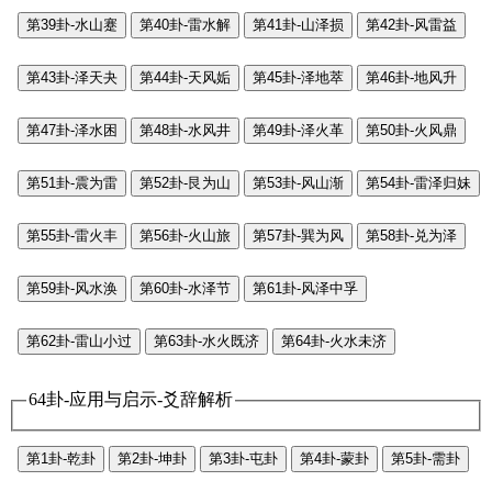
第39卦-水山蹇
第40卦-雷水解
第41卦-山泽损
第42卦-风雷益
第43卦-泽天夬
第44卦-天风姤
第45卦-泽地萃
第46卦-地风升
第47卦-泽水困
第48卦-水风井
第49卦-泽火革
第50卦-火风鼎
第51卦-震为雷
第52卦-艮为山
第53卦-风山渐
第54卦-雷泽归妹
第55卦-雷火丰
第56卦-火山旅
第57卦-巽为风
第58卦-兑为泽
第59卦-风水涣
第60卦-水泽节
第61卦-风泽中孚
第62卦-雷山小过
第63卦-水火既济
第64卦-火水未济
64卦-应用与启示-爻辞解析
第1卦-乾卦
第2卦-坤卦
第3卦-屯卦
第4卦-蒙卦
第5卦-需卦