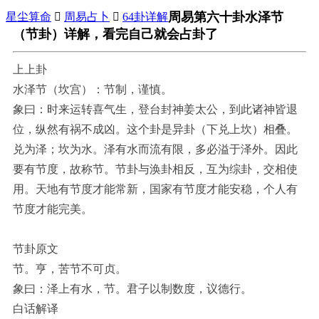
周易第六十卦水泽节
星尘算命

周易占卜

64卦详解
（节卦）详解，看完自己就会占卦了
上上卦
水泽节（坎宫）：节制，谨慎。
象曰：时来运转喜气生，登台封神姜太公，到此诸神皆退
位，纵然有祸不成凶。这个卦是异卦（下兑上坎）相叠。
兑为泽；坎为水。泽有水而流有限，多必溢于泽外。因此
要有节度，故称节。节卦与涣卦相反，互为综卦，交相使
用。天地有节度才能常新，国家有节度才能安稳，个人有
节度才能完美。
节卦原文
节。亨，苦节不可贞。
象曰：泽上有水，节。君子以制数度，议德行。
白话解译