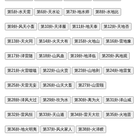
第5卦-水天需
第6卦-天水讼
第7卦-地水师
第8卦-水地比
第9卦-风天小畜
第10卦-天泽履
第11卦-地天泰
第12卦-天地否
第13卦-天火同
第14卦-火天大有
第15卦-火地山
第16卦-雷地豫
第17卦-泽雷随
第18卦-山风蛊
第19卦-地泽临
第20卦-风地观
第21卦-火雷噬嗑
第22卦-山火贲
第23卦-山地剥
第24卦-地雷复
第25卦-天雷无妄
第26卦-山天大畜
第27卦-山雷颐
第28卦-泽风大过
第29卦-坎为水
第30卦-离为火
第31卦-泽山咸
第32卦-雷风恒
第33卦-天山遁
第34卦-雷天大壮
第35卦-火地晋
第36卦-地火明夷
第37卦-风火家人
第38卦-火泽睽