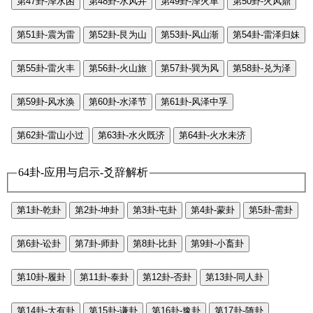
第47卦-泽水困
第48卦-水风井
第49卦-泽火革
第50卦-火风鼎
第51卦-震为雷
第52卦-艮为山
第53卦-风山渐
第54卦-雷泽归妹
第55卦-雷火丰
第56卦-火山旅
第57卦-巽为风
第58卦-兑为泽
第59卦-风水涣
第60卦-水泽节
第61卦-风泽中孚
第62卦-雷山小过
第63卦-水火既济
第64卦-火水未济
64卦-应用与启示-爻辞解析
第1卦-乾卦
第2卦-坤卦
第3卦-屯卦
第4卦-蒙卦
第5卦-需卦
第6卦-讼卦
第7卦-师卦
第8卦-比卦
第9卦-小畜卦
第10卦-履卦
第11卦-泰卦
第12卦-否卦
第13卦-同人卦
第14卦-大有卦
第15卦-谦卦
第16卦-豫卦
第17卦-随卦