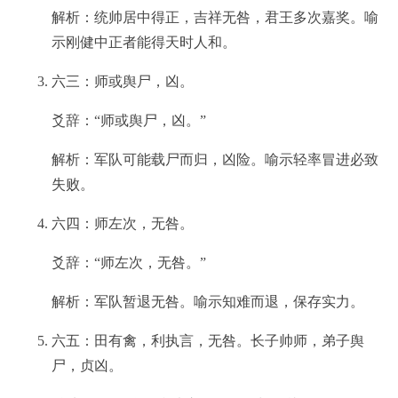
解析：统帅居中得正，吉祥无咎，君王多次嘉奖。喻
示刚健中正者能得天时人和。
六三：师或舆尸，凶。
爻辞：“师或舆尸，凶。”
解析：军队可能载尸而归，凶险。喻示轻率冒进必致
失败。
六四：师左次，无咎。
爻辞：“师左次，无咎。”
解析：军队暂退无咎。喻示知难而退，保存实力。
六五：田有禽，利执言，无咎。长子帅师，弟子舆
尸，贞凶。