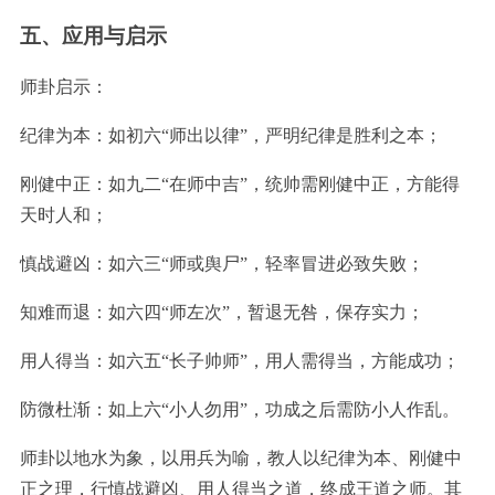
五、应用与启示
师卦启示：
纪律为本：如初六“师出以律”，严明纪律是胜利之本；
刚健中正：如九二“在师中吉”，统帅需刚健中正，方能得
天时人和；
慎战避凶：如六三“师或舆尸”，轻率冒进必致失败；
知难而退：如六四“师左次”，暂退无咎，保存实力；
用人得当：如六五“长子帅师”，用人需得当，方能成功；
防微杜渐：如上六“小人勿用”，功成之后需防小人作乱。
师卦以地水为象，以用兵为喻，教人以纪律为本、刚健中
正之理，行慎战避凶、用人得当之道，终成王道之师。其