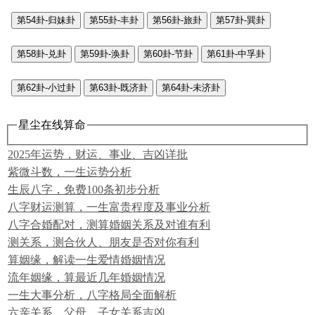
第54卦-归妹卦
第55卦-丰卦
第56卦-旅卦
第57卦-巽卦
第58卦-兑卦
第59卦-涣卦
第60卦-节卦
第61卦-中孚卦
第62卦-小过卦
第63卦-既济卦
第64卦-未济卦
星尘在线算命
2025年运势，财运、事业、吉凶详批
紫微斗数，一生运势分析
生辰八字，免费100条初步分析
八字财运测算，一生富贵程度及事业分析
八字合婚配对，测算婚姻关系及对谁有利
测关系，测合伙人、朋友是否对你有利
算姻缘，解读一生爱情婚姻情况
流年姻缘，算最近几年婚姻情况
一生大事分析，八字格局全面解析
六亲关系，父母、子女关系吉凶