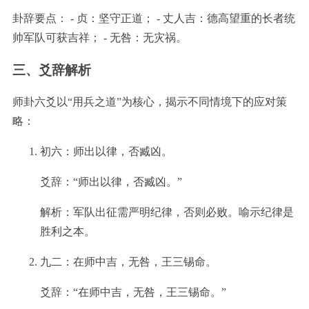
卦辞要点： - 贞：坚守正道； - 丈人吉：德高望重的长者统
帅军队可获吉祥； - 无咎：无灾祸。
三、爻辞解析
师卦六爻以“用兵之道”为核心，揭示不同情境下的应对策
略：
初六：师出以律，否臧凶。
爻辞：“师出以律，否臧凶。”
解析：军队出征需严明纪律，否则必败。喻示纪律是
胜利之本。
九二：在师中吉，无咎，王三锡命。
爻辞：“在师中吉，无咎，王三锡命。”