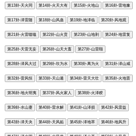
第13卦-天火同
第14卦-火天大有
第15卦-火地山
第16卦-雷地豫
第17卦-泽雷随
第18卦-山风蛊
第19卦-地泽临
第20卦-风地观
第21卦-火雷噬嗑
第22卦-山火贲
第23卦-山地剥
第24卦-地雷复
第25卦-天雷无妄
第26卦-山天大畜
第27卦-山雷颐
第28卦-泽风大过
第29卦-坎为水
第30卦-离为火
第31卦-泽山咸
第32卦-雷风恒
第33卦-天山遁
第34卦-雷天大壮
第35卦-火地晋
第36卦-地火明夷
第37卦-风火家人
第38卦-火泽睽
第39卦-水山蹇
第40卦-雷水解
第41卦-山泽损
第42卦-风雷益
第43卦-泽天夬
第44卦-天风姤
第45卦-泽地萃
第46卦-地风升