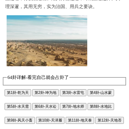
理深邃，其用无穷，实为治国、用兵之要诀。
64卦详解-看完自己就会占卦了
第1卦-乾为天
第2卦-坤为地
第3卦-水雷屯
第4卦-山水蒙
第5卦-水天需
第6卦-天水讼
第7卦-地水师
第8卦-水地比
第9卦-风天小畜
第10卦-天泽履
第11卦-地天泰
第12卦-天地否