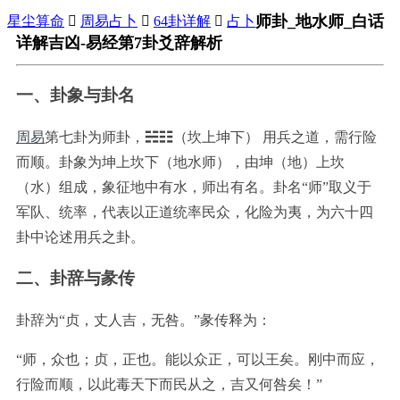
师卦_地水师_白话
星尘算命

周易占卜

64卦详解

占卜
详解吉凶-易经第7卦爻辞解析
一、卦象与卦名
周易
第七卦为师卦，☵☷（坎上坤下）
用兵之道，需行险
而顺。卦象为坤上坎下（地水师），由坤（地）上坎
（水）组成，象征地中有水，师出有名。卦名“师”取义于
军队、统率，代表以正道统率民众，化险为夷，为六十四
卦中论述用兵之卦。
二、卦辞与彖传
卦辞为“贞，丈人吉，无咎。”彖传释为：
“师，众也；贞，正也。能以众正，可以王矣。刚中而应，
行险而顺，以此毒天下而民从之，吉又何咎矣！”