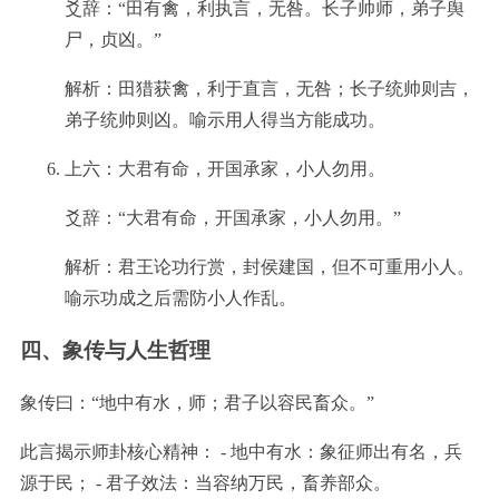
爻辞：“田有禽，利执言，无咎。长子帅师，弟子舆
尸，贞凶。”
解析：田猎获禽，利于直言，无咎；长子统帅则吉，
弟子统帅则凶。喻示用人得当方能成功。
上六：大君有命，开国承家，小人勿用。
爻辞：“大君有命，开国承家，小人勿用。”
解析：君王论功行赏，封侯建国，但不可重用小人。
喻示功成之后需防小人作乱。
四、象传与人生哲理
象传曰：“地中有水，师；君子以容民畜众。”
此言揭示师卦核心精神： - 地中有水：象征师出有名，兵
源于民； - 君子效法：当容纳万民，畜养部众。