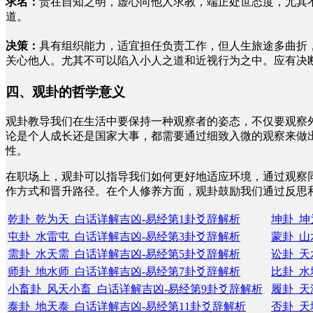
求名：
贵在自知之明，虚心向他人求教，端正处世态度，尤其
道。
决策：
具有组织能力，适宜担任负责工作，但人生旅途多曲折
关心他人。尤其不可以陷入小人之道和近视行为之中。应有决
四、观卦的哲学意义
观卦教导我们在生活中要保持一种观察者的姿态，不仅要观察
论是个人成长还是国家大事，都需要通过细致入微的观察来做
性。
在职场上，观卦可以指导我们如何更好地适应环境，通过观察
作方式和晋升路径。在个人修养方面，观卦鼓励我们通过反思
乾卦_乾为天_白话详解吉凶-易经第1卦爻辞解析
坤卦_坤
屯卦_水雷屯_白话详解吉凶-易经第3卦爻辞解析
蒙卦_山
需卦_水天需_白话详解吉凶-易经第5卦爻辞解析
讼卦_天
师卦_地水师_白话详解吉凶-易经第7卦爻辞解析
比卦_水
小畜卦_风天小畜_白话详解吉凶-易经第9卦爻辞解析
履卦_天
泰卦_地天泰_白话详解吉凶-易经第11卦爻辞解析
否卦_天