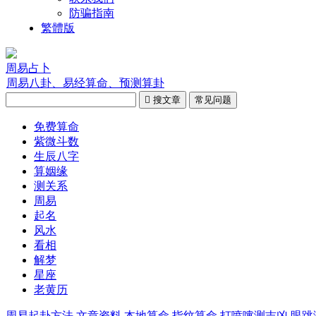
防骗指南
繁體版
周易占卜
周易八卦、易经算命、预测算卦

搜文章
常见问题
免费算命
紫微斗数
生辰八字
算姻缘
测关系
周易
起名
风水
看相
解梦
星座
老黄历
周易起卦方法
文章资料
本地算命
指纹算命
打喷嚏测吉凶
眼跳