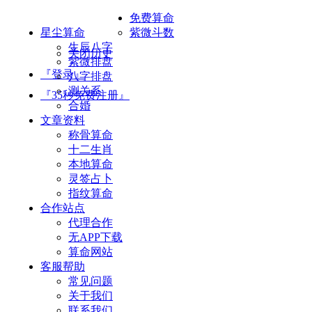
免费算命
星尘算命
紫微斗数
生辰八字
关闭历史
紫微排盘
『登录』
八字排盘
测关系
『35秒免费注册』
合婚
文章资料
称骨算命
十二生肖
本地算命
灵签占卜
指纹算命
合作站点
代理合作
无APP下载
算命网站
客服帮助
常见问题
关于我们
联系我们