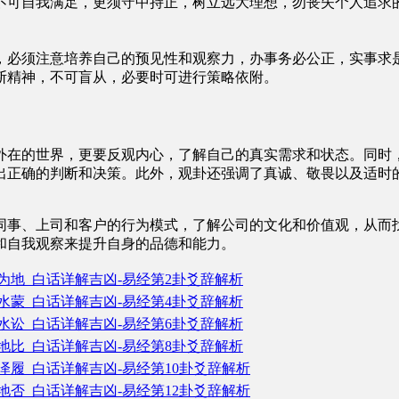
不可自我满足，更须守中持正，树立远大理想，勿丧失个人追求
，必须注意培养自己的预见性和观察力，办事务必公正，实事求
断精神，不可盲从，必要时可进行策略依附。
外在的世界，更要反观内心，了解自己的真实需求和状态。同时
出正确的判断和决策。此外，观卦还强调了真诚、敬畏以及适时
同事、上司和客户的行为模式，了解公司的文化和价值观，从而
和自我观察来提升自身的品德和能力。
为地_白话详解吉凶-易经第2卦爻辞解析
水蒙_白话详解吉凶-易经第4卦爻辞解析
水讼_白话详解吉凶-易经第6卦爻辞解析
地比_白话详解吉凶-易经第8卦爻辞解析
泽履_白话详解吉凶-易经第10卦爻辞解析
地否_白话详解吉凶-易经第12卦爻辞解析