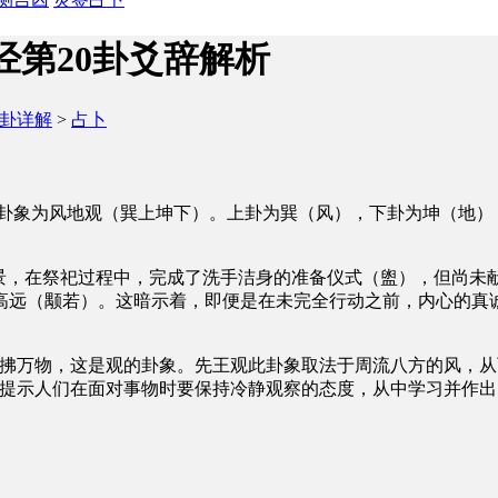
经第20卦爻辞解析
4卦详解
>
占卜
卦象为风地观（巽上坤下）。上卦为巽（风），下卦为坤（地）
情景，在祭祀过程中，完成了洗手洁身的准备仪式（盥），但尚未
高远（颙若）。这暗示着，即便是在未完全行动之前，内心的真
吹拂万物，这是观的卦象。先王观此卦象取法于周流八方的风，
，提示人们在面对事物时要保持冷静观察的态度，从中学习并作出