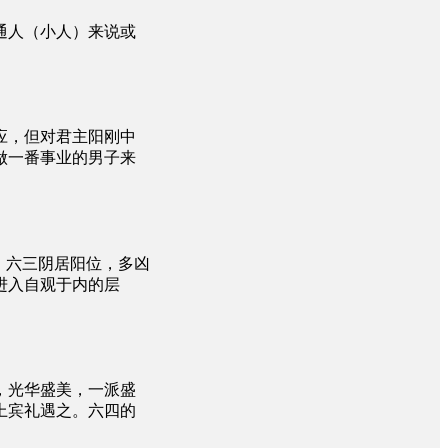
通人（小人）来说或
应，但对君主阳刚中
做一番事业的男子来
。六三阴居阳位，多凶
进入自观于内的层
。
，光华盛美，一派盛
上宾礼遇之。六四的