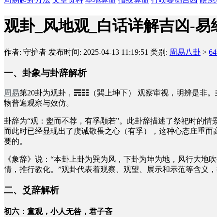
观卦_风地观_白话详解吉凶-易
作者: 守护者
发布时间: 2025-04-13 11:19:51
类别:
周易八卦
>
6
一、卦象与卦辞解析
周易
第20卦为观卦，☴☷（巽上坤下）
观察审视，明辨是非。
物普遍观察与效仿。
卦辞为“观：盥而不荐，有孚颙若”。此卦辞描述了祭祀时的
而此时已经显现出了虔诚敬畏之心（有孚），这种心态庄重而
要的。
《象辞》说：“本卦上卦为巽为风，下卦为坤为地，风行大地
情，推行教化。”观卦代表着观察、观望、展示和示范等含义
二、爻辞解析
初六：童观，小人无咎，君子吝