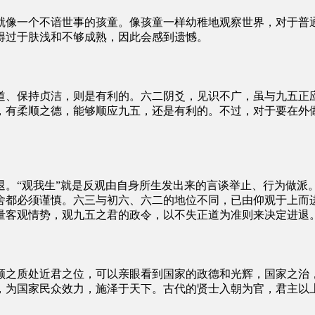
就像一个不谙世事的孩童。像孩童一样幼稚地观察世界，对于普
得过于肤浅和不够成熟，因此会感到遗憾。
道、保持贞洁，则是有利的。六二阴爻，见识不广，虽与九五正
，有柔顺之德，能够顺应九五，还是有利的。不过，对于要在外
退。“观我生”就是反观由自身所生发出来的言谈举止、行为做派
舍都必须谨慎。六三与初六、六二的地位不同，已由仰观于上而
量客观情势，观九五之君的政令，以不失正道为准则来决定进退
顺之质处近君之位，可以亲眼看到国家的政德和光辉，国家之治
，为国家民众效力，施泽于天下。古代的贤士入朝为官，君主以