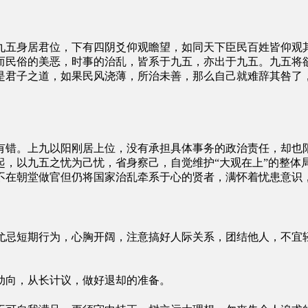
九五身居君位，下有四阴爻仰观瞻望，如同天下臣民百姓皆仰观
而民俗的美恶，时事的治乱，皆系于九五，亦出于九五。九五将
是君子之道，如果民风浇薄，所治未善，那么自己就难辞其咎了
有错。上九以阳刚居上位，没有承担具体事务的政治责任，却也
起，以九五之忧为己忧，省身察己，自觉维护“大观在上”的整体
不在朝堂做官但仍将国家治乱牵系于心的贤者，满怀着忧患意识
尤忌短期行为，心胸开阔，注意搞好人际关系，团结他人，不宜
动向，从长计议，做好退却的准备。