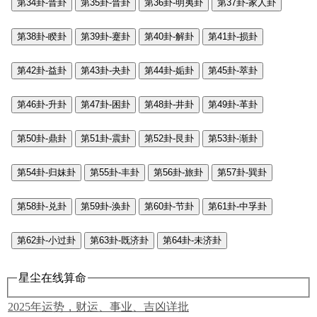
第34卦-晋卦
第35卦-晋卦
第36卦-明夷卦
第37卦-家人卦
第38卦-睽卦
第39卦-蹇卦
第40卦-解卦
第41卦-损卦
第42卦-益卦
第43卦-夬卦
第44卦-姤卦
第45卦-萃卦
第46卦-升卦
第47卦-困卦
第48卦-井卦
第49卦-革卦
第50卦-鼎卦
第51卦-震卦
第52卦-艮卦
第53卦-渐卦
第54卦-归妹卦
第55卦-丰卦
第56卦-旅卦
第57卦-巽卦
第58卦-兑卦
第59卦-涣卦
第60卦-节卦
第61卦-中孚卦
第62卦-小过卦
第63卦-既济卦
第64卦-未济卦
星尘在线算命
2025年运势，财运、事业、吉凶详批