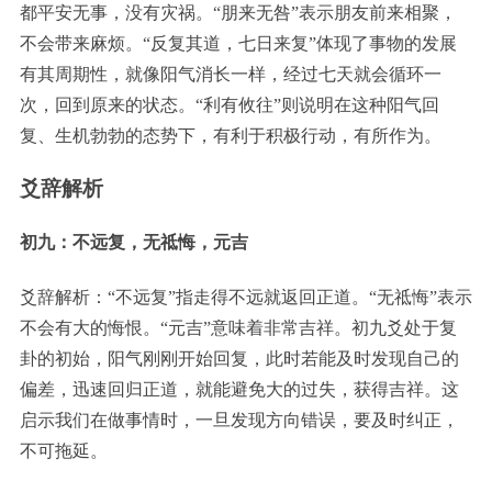
都平安无事，没有灾祸。“朋来无咎”表示朋友前来相聚，
不会带来麻烦。“反复其道，七日来复”体现了事物的发展
有其周期性，就像阳气消长一样，经过七天就会循环一
次，回到原来的状态。“利有攸往”则说明在这种阳气回
复、生机勃勃的态势下，有利于积极行动，有所作为。
爻辞解析
初九：不远复，无祗悔，元吉
爻辞解析：“不远复”指走得不远就返回正道。“无祗悔”表示
不会有大的悔恨。“元吉”意味着非常吉祥。初九爻处于复
卦的初始，阳气刚刚开始回复，此时若能及时发现自己的
偏差，迅速回归正道，就能避免大的过失，获得吉祥。这
启示我们在做事情时，一旦发现方向错误，要及时纠正，
不可拖延。