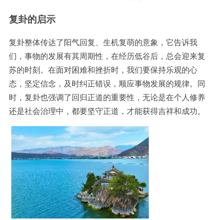
复卦的启示
复卦整体传达了阳气回复、生机复萌的意象，它告诉我
们，事物的发展有其周期性，在经历低谷后，总会迎来复
苏的时刻。在面对困难和挫折时，我们要保持乐观的心
态，坚定信念，及时纠正错误，顺应事物发展的规律。同
时，复卦也强调了回归正道的重要性，无论是在个人修养
还是社会治理中，都要坚守正道，才能获得吉祥和成功。