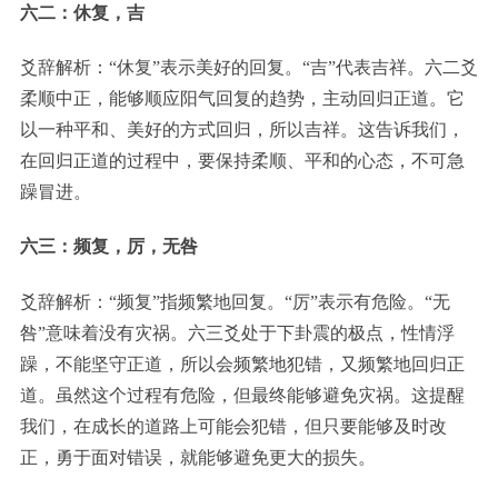
六二：休复，吉
爻辞解析：“休复”表示美好的回复。“吉”代表吉祥。六二爻
柔顺中正，能够顺应阳气回复的趋势，主动回归正道。它
以一种平和、美好的方式回归，所以吉祥。这告诉我们，
在回归正道的过程中，要保持柔顺、平和的心态，不可急
躁冒进。
六三：频复，厉，无咎
爻辞解析：“频复”指频繁地回复。“厉”表示有危险。“无
咎”意味着没有灾祸。六三爻处于下卦震的极点，性情浮
躁，不能坚守正道，所以会频繁地犯错，又频繁地回归正
道。虽然这个过程有危险，但最终能够避免灾祸。这提醒
我们，在成长的道路上可能会犯错，但只要能够及时改
正，勇于面对错误，就能够避免更大的损失。