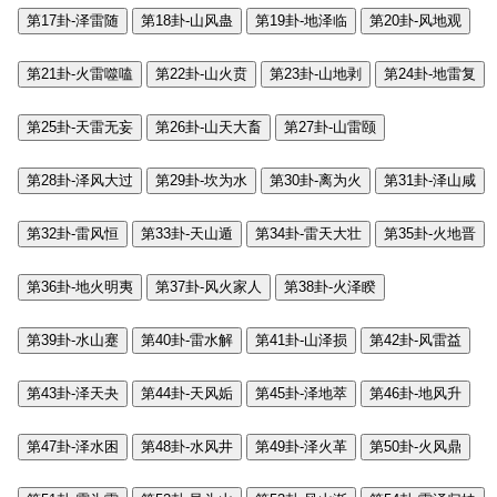
第17卦-泽雷随
第18卦-山风蛊
第19卦-地泽临
第20卦-风地观
第21卦-火雷噬嗑
第22卦-山火贲
第23卦-山地剥
第24卦-地雷复
第25卦-天雷无妄
第26卦-山天大畜
第27卦-山雷颐
第28卦-泽风大过
第29卦-坎为水
第30卦-离为火
第31卦-泽山咸
第32卦-雷风恒
第33卦-天山遁
第34卦-雷天大壮
第35卦-火地晋
第36卦-地火明夷
第37卦-风火家人
第38卦-火泽睽
第39卦-水山蹇
第40卦-雷水解
第41卦-山泽损
第42卦-风雷益
第43卦-泽天夬
第44卦-天风姤
第45卦-泽地萃
第46卦-地风升
第47卦-泽水困
第48卦-水风井
第49卦-泽火革
第50卦-火风鼎