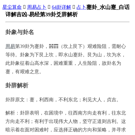
蹇卦_水山蹇_白话
星尘算命

周易占卜

64卦详解

占卜
详解吉凶-易经第39卦爻辞解析
卦象与卦名
周易
第39卦为蹇卦，☵☶（坎上艮下）艰难险阻，需耐心
等待。卦象为下艮上坎，即水山蹇卦。艮为山，坎为水，
此卦象征着山高水深，困难重重，人生险阻，故卦名为
蹇，有艰难之意。
卦辞解析
卦辞原文：蹇，利西南，不利东北；利见大人，贞吉。
解析：卦辞表明，在困境中，往西南方向走有利，往东北
方向走不利；有利于出现伟大人物，坚守正道则吉利。这
暗示着在面对困难时，应选择正确的方向和策略，并寻求