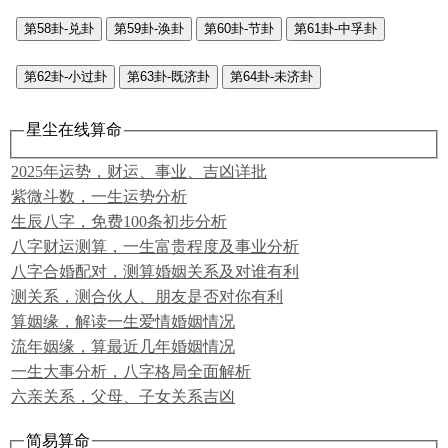
第58卦-兑卦
第59卦-涣卦
第60卦-节卦
第61卦-中孚卦
第62卦-小过卦
第63卦-既济卦
第64卦-未济卦
星尘在线算命
2025年运势，财运、事业、吉凶详批
紫微斗数，一生运势分析
生辰八字，免费100条初步分析
八字财运测算，一生富贵程度及事业分析
八字合婚配对，测算婚姻关系及对谁有利
测关系，测合伙人、朋友是否对你有利
算姻缘，解读一生爱情婚姻情况
流年姻缘，算最近几年婚姻情况
一生大事分析，八字格局全面解析
六亲关系，父母、子女关系吉凶
简易算命