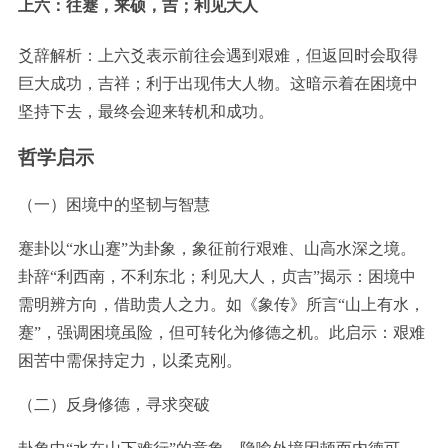
上六：往蹇，来硕，吉；利见大人
爻辞解析：上六爻表示前往会遇到艰难，但返回时会取得
巨大成功，吉祥；利于出现伟大人物。这暗示着在困境中
坚持下去，最终会迎来转机和成功。
哲学启示
（一）困境中的坚韧与智慧
蹇卦以“水山蹇”为卦象，象征前行艰难、山高水深之境。
卦辞“利西南，不利东北；利见大人，贞吉”揭示：困境中
需明辨方向，借助贵人之力。如《象传》所言“山上有水，
蹇”，强调困境虽险，但可转化为修德之机。此启示：艰难
困苦中需保持定力，以柔克刚。
（二）反身修德，寻求突破