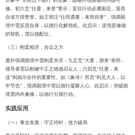
卦象中“水在山下难行”的意象，隐喻外境困顿而内德可
修。初六爻“往蹇，来誉”警示：盲目行动必遭困厄，退而
自省方得赞誉。如王弼注“往而遇蹇，来而得誉”，强调困
境中需反思自身，以德行化解危机。此启示：逆境是修德
的契机，需以德配位。
（三）刚柔相济，合众之力
蹇卦强调困境中需刚柔并济：九五爻“大蹇，朋来”表明，
领导者需以刚健中正之德感召众人；六四爻“往蹇，来
连”则揭示合作的重要性。如《象传》所言“利见大人，以
中节也”，强调困境中需以德行凝聚人心。此启示：突破困
境需内外兼修，以德行引领行动。
实践应用
（一）事业发展：守正待时，借力破局