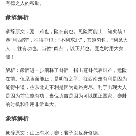
有德之人的帮助。
彖辞解析
彖辞原文：蹇，难也，险在前也。见险而能止，知矣哉！
蹇“利西南”，往得中也；“不利东北”，其道穷也。“利见大
人”，往有功也。当位“贞吉”，以正邦也。蹇之时用大矣
哉！
解析：彖辞进一步阐释了卦辞，指出蹇卦代表艰难，危险
在前。但见险而能止，是明智之举。往西南走有利是因为
能得中道，往东北走不利是因为道路穷尽。利于出现大人
是因为前往能有功，当位贞吉是因为可以匡正国家。蹇卦
的时机和作用非常重大。
象辞解析
象辞原文：山上有水，蹇；君子以反身修德。