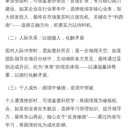
事业受阻时，可借鉴蹇卦智慧：暂缓扩张，专注核心能力
建设。如某企业在行业寒冬中，选择收缩非核心业务，加
大研发投入，最终在市场复苏时占据先机。关键在于“利西
南”——选择正确方向，积累实力以待时机。
（二）人际关系：以德服人，化解矛盾
面对人际冲突时，需如蹇卦所言：退一步海阔天空。如某
团队领导在项目分歧中，主动倾听各方意见，最终通过妥
协达成共识。此为“来誉”的现实体现——以谦逊赢得尊
重，以德行化解矛盾。
（三）个人成长：困境中修德，逆境中突破
个人遭遇挫折时，可借鉴蹇卦哲学：将困境视为修炼机
会。如某创业者在失败后，选择学习管理知识、提升领导
力，最终东山再起。核心在于“反身修德”——通过内省与
学习，将困境转化为成长阶梯。