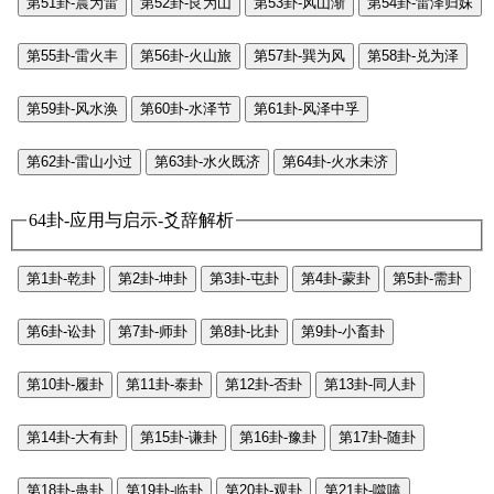
第51卦-震为雷
第52卦-艮为山
第53卦-风山渐
第54卦-雷泽归妹
第55卦-雷火丰
第56卦-火山旅
第57卦-巽为风
第58卦-兑为泽
第59卦-风水涣
第60卦-水泽节
第61卦-风泽中孚
第62卦-雷山小过
第63卦-水火既济
第64卦-火水未济
64卦-应用与启示-爻辞解析
第1卦-乾卦
第2卦-坤卦
第3卦-屯卦
第4卦-蒙卦
第5卦-需卦
第6卦-讼卦
第7卦-师卦
第8卦-比卦
第9卦-小畜卦
第10卦-履卦
第11卦-泰卦
第12卦-否卦
第13卦-同人卦
第14卦-大有卦
第15卦-谦卦
第16卦-豫卦
第17卦-随卦
第18卦-蛊卦
第19卦-临卦
第20卦-观卦
第21卦-噬嗑