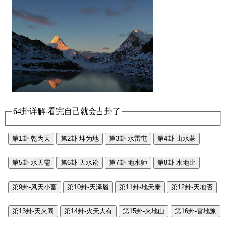
64卦详解-看完自己就会占卦了
第1卦-乾为天
第2卦-坤为地
第3卦-水雷屯
第4卦-山水蒙
第5卦-水天需
第6卦-天水讼
第7卦-地水师
第8卦-水地比
第9卦-风天小畜
第10卦-天泽履
第11卦-地天泰
第12卦-天地否
第13卦-天火同
第14卦-火天大有
第15卦-火地山
第16卦-雷地豫