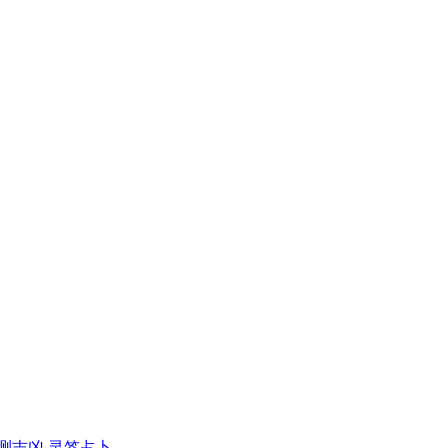
测吉凶
灵签占卜