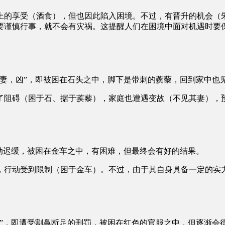
上的享受（酒食），但也因此陷入困境。不过，有晋升的机会（
要谨慎行事，就不会有灾祸。这提醒人们在困境中面对机遇时要
其妻，凶”，即被困在石头之中，脚下是带刺的蒺藜，回到家中也
了阻碍（困于石、据于蒺藜），家庭也遭遇变故（不见其妻），
动迟缓，被困在金车之中，有困难，但最终会有好的结果。
，行动受到限制（困于金车）。不过，由于其自身具备一定的实
祀”，即遭受割鼻断足的刑罚，被困在红色的官服之中，但逐渐会