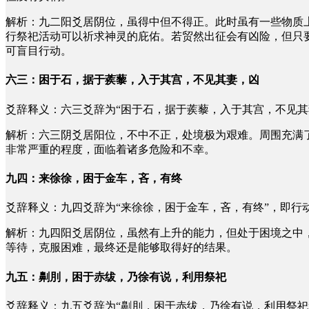
解析：九二阳爻居阴位，虽得中但不得正。此时虽有一些物质
行祭祀活动可以祈求神灵的庇佑。若贸然出征会有凶险，但只
可盲目行动。
六三：困于石，据于蒺藜，入于其宫，不见其妻，凶
爻辞释义：六三爻辞为“困于石，据于蒺藜，入于其宫，不见
解析：六三阴爻居阳位，不中不正，处境极为艰难。周围充满
非常严重的程度，面临着诸多危险和不幸。
九四：来徐徐，困于金车，吝，有终
爻辞释义：九四爻辞为“来徐徐，困于金车，吝，有终”，即行
解析：九四阳爻居阴位，虽然有上升的能力，但处于困境之中
等待，克服困难，最终还是能够取得好的结果。
九五：劓刖，困于赤绂，乃徐有说，利用祭祀
爻辞释义：九五爻辞为“劓刖，困于赤绂，乃徐有说，利用祭