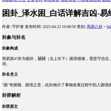
困卦_泽水困_白话详解吉凶-易
作者: 守护者
发布时间: 2025-04-23 10:08:50
类别:
周易八卦
>
6
卦象与卦名
卦象构成
周易第47卦为困卦，☱☵（兑上坎下）困境艰难，需坚守信
润。
卦名含义
“困”有困顿、困境之意，此卦揭示了事物发展过程中陷入困境
卦辞解析
卦辞原文