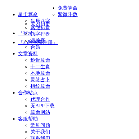
免费算命
星尘算命
紫微斗数
生辰八字
关闭历史
紫微排盘
『登录』
八字排盘
测关系
『35秒免费注册』
合婚
文章资料
称骨算命
十二生肖
本地算命
灵签占卜
指纹算命
合作站点
代理合作
无APP下载
算命网站
客服帮助
常见问题
关于我们
联系我们