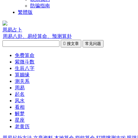
防骗指南
繁體版
周易占卜
周易八卦、易经算命、预测算卦

搜文章
常见问题
免费算命
紫微斗数
生辰八字
算姻缘
测关系
周易
起名
风水
看相
解梦
星座
老黄历
周易起卦方法
文章资料
本地算命
指纹算命
打喷嚏测吉凶
眼跳