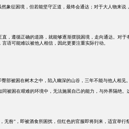
卦虽然象征困境，但若能坚守正道，最终会通达；对于大人物来说
正直，遵循正确的道路，就能够逐渐摆脱困境，走向通达。对于
，言语可能难以被他人相信，因此更要注重实际行动。
即臀部被困在树木之中，陷入幽深的山谷，三年不能与他人相见
如同被困在艰难的环境中，无法施展自己的能力，与外界隔绝。
。
凶，无咎”，即被酒食所困扰，但红色的官服即将到来，适宜举行