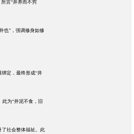
》所言“井养而不穷
井也”，强调修身如修
展绑定，最终形成“井
。此为“井泥不食，旧
升了社会整体福祉。此