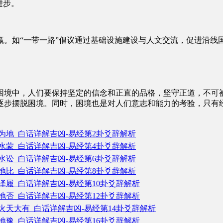
进步。
赢。如“一带一路”倡议通过基础设施建设与人文交流，促进沿线
困境中，人们要保持坚定的信念和正直的品格，坚守正道，不可
逐步摆脱困境。同时，困境也是对人们意志和能力的考验，只有
为地_白话详解吉凶-易经第2卦爻辞解析
水蒙_白话详解吉凶-易经第4卦爻辞解析
水讼_白话详解吉凶-易经第6卦爻辞解析
地比_白话详解吉凶-易经第8卦爻辞解析
泽履_白话详解吉凶-易经第10卦爻辞解析
地否_白话详解吉凶-易经第12卦爻辞解析
火天大有_白话详解吉凶-易经第14卦爻辞解析
地豫_白话详解吉凶-易经第16卦爻辞解析