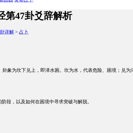
经第47卦爻辞解析
4卦详解
>
占卜
念。卦象为坎下兑上，即泽水困。坎为水，代表危险、困境；兑为
的阶段，以及如何在困境中寻求突破与解脱。