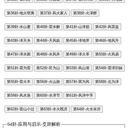
第36卦-地火明夷
第37卦-风火家人
第38卦-火泽睽
第39卦-水山蹇
第40卦-雷水解
第41卦-山泽损
第42卦-风雷益
第43卦-泽天夬
第44卦-天风姤
第45卦-泽地萃
第46卦-地风升
第47卦-泽水困
第48卦-水风井
第49卦-泽火革
第50卦-火风鼎
第51卦-震为雷
第52卦-艮为山
第53卦-风山渐
第54卦-雷泽归妹
第55卦-雷火丰
第56卦-火山旅
第57卦-巽为风
第58卦-兑为泽
第59卦-风水涣
第60卦-水泽节
第61卦-风泽中孚
第62卦-雷山小过
第63卦-水火既济
第64卦-火水未济
64卦-应用与启示-爻辞解析