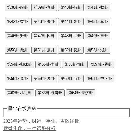
第38卦-睽卦
第39卦-蹇卦
第40卦-解卦
第41卦-损卦
第42卦-益卦
第43卦-夬卦
第44卦-姤卦
第45卦-萃卦
第46卦-升卦
第47卦-困卦
第48卦-井卦
第49卦-革卦
第50卦-鼎卦
第51卦-震卦
第52卦-艮卦
第53卦-渐卦
第54卦-归妹卦
第55卦-丰卦
第56卦-旅卦
第57卦-巽卦
第58卦-兑卦
第59卦-涣卦
第60卦-节卦
第61卦-中孚卦
第62卦-小过卦
第63卦-既济卦
第64卦-未济卦
星尘在线算命
2025年运势，财运、事业、吉凶详批
紫微斗数，一生运势分析