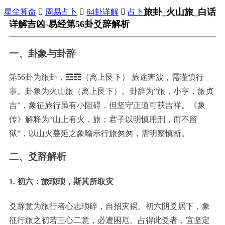
旅卦_火山旅_白话
星尘算命

周易占卜

64卦详解

占卜
详解吉凶-易经第56卦爻辞解析
一、卦象与卦辞
第56卦为旅卦，☲☶（离上艮下）
旅途奔波，需谨慎行
事。卦象为火山旅（离上艮下）。卦辞为“旅，小亨，旅贞
吉”，象征旅行虽有小阻碍，但坚守正道可获吉祥。《象
传》解释为“山上有火，旅；君子以明慎用刑，而不留
狱”，以山火蔓延之象喻示行旅匆匆，需明察慎断。
二、爻辞解析
1. 初六：旅琐琐，斯其所取灾
爻辞意为旅行者心志琐碎，自招灾祸。初六阴爻居下，象
征行旅之初若三心二意，必遭困厄。占得此爻者，宜坚定