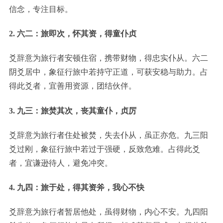
信念，专注目标。
2. 六二：旅即次，怀其资，得童仆贞
爻辞意为旅行者安顿住宿，携带财物，得忠实仆从。六二
阴爻居中，象征行旅中若持守正道，可获安稳与助力。占
得此爻者，宜善用资源，团结伙伴。
3. 九三：旅焚其次，丧其童仆，贞厉
爻辞意为旅行者住处被焚，失去仆从，虽正亦危。九三阳
爻过刚，象征行旅中若过于强硬，反致危难。占得此爻
者，宜谦逊待人，避免冲突。
4. 九四：旅于处，得其资斧，我心不快
爻辞意为旅行者暂居他处，虽得财物，内心不安。九四阳