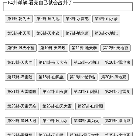
64卦详解-看完自己就会占卦了
第1卦-乾为天
第2卦-坤为地
第3卦-水雷屯
第4卦-山水蒙
第5卦-水天需
第6卦-天水讼
第7卦-地水师
第8卦-水地比
第9卦-风天小畜
第10卦-天泽履
第11卦-地天泰
第12卦-天地否
第13卦-天火同
第14卦-火天大有
第15卦-火地山
第16卦-雷地豫
第17卦-泽雷随
第18卦-山风蛊
第19卦-地泽临
第20卦-风地观
第21卦-火雷噬嗑
第22卦-山火贲
第23卦-山地剥
第24卦-地雷复
第25卦-天雷无妄
第26卦-山天大畜
第27卦-山雷颐
第28卦-泽风大过
第29卦-坎为水
第30卦-离为火
第31卦-泽山咸
第32卦-雷风恒
第33卦-天山遁
第34卦-雷天大壮
第35卦-火地晋