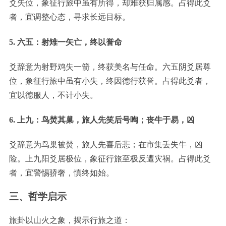
爻失位，象征行旅中虽有所得，却难获归属感。占得此爻
者，宜调整心态，寻求长远目标。
5. 六五：射雉一矢亡，终以誉命
爻辞意为射野鸡失一箭，终获美名与任命。六五阴爻居尊
位，象征行旅中虽有小失，终因德行获誉。占得此爻者，
宜以德服人，不计小失。
6. 上九：鸟焚其巢，旅人先笑后号啕；丧牛于易，凶
爻辞意为鸟巢被焚，旅人先喜后悲；在市集丢失牛，凶
险。上九阳爻居极位，象征行旅至极反遭灾祸。占得此爻
者，宜警惕骄奢，慎终如始。
三、哲学启示
旅卦以山火之象，揭示行旅之道：