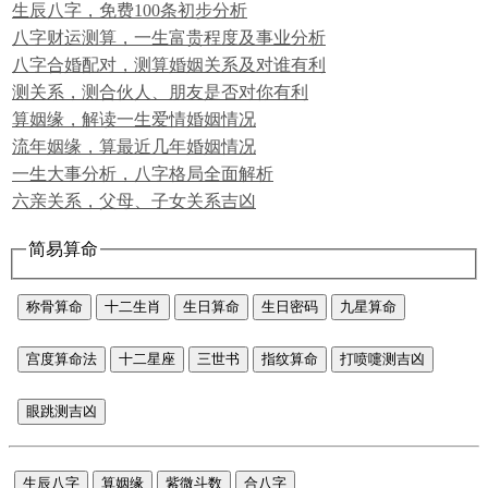
生辰八字，免费100条初步分析
八字财运测算，一生富贵程度及事业分析
八字合婚配对，测算婚姻关系及对谁有利
测关系，测合伙人、朋友是否对你有利
算姻缘，解读一生爱情婚姻情况
流年姻缘，算最近几年婚姻情况
一生大事分析，八字格局全面解析
六亲关系，父母、子女关系吉凶
简易算命
称骨算命
十二生肖
生日算命
生日密码
九星算命
宫度算命法
十二星座
三世书
指纹算命
打喷嚏测吉凶
眼跳测吉凶
生辰八字
算姻缘
紫微斗数
合八字