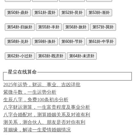
第50卦-鼎卦
第51卦-震卦
第52卦-艮卦
第53卦-渐卦
第54卦-归妹卦
第55卦-丰卦
第56卦-旅卦
第57卦-巽卦
第58卦-兑卦
第59卦-涣卦
第60卦-节卦
第61卦-中孚卦
第62卦-小过卦
第63卦-既济卦
第64卦-未济卦
星尘在线算命
2025年运势，财运、事业、吉凶详批
紫微斗数，一生运势分析
生辰八字，免费100条初步分析
八字财运测算，一生富贵程度及事业分析
八字合婚配对，测算婚姻关系及对谁有利
测关系，测合伙人、朋友是否对你有利
算姻缘，解读一生爱情婚姻情况