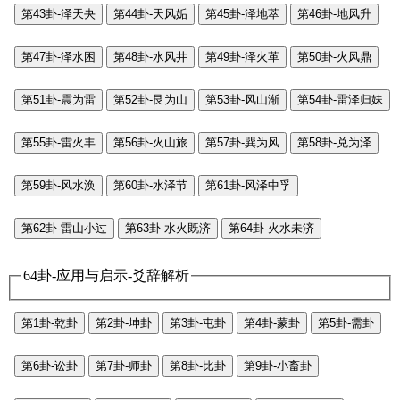
第43卦-泽天夬
第44卦-天风姤
第45卦-泽地萃
第46卦-地风升
第47卦-泽水困
第48卦-水风井
第49卦-泽火革
第50卦-火风鼎
第51卦-震为雷
第52卦-艮为山
第53卦-风山渐
第54卦-雷泽归妹
第55卦-雷火丰
第56卦-火山旅
第57卦-巽为风
第58卦-兑为泽
第59卦-风水涣
第60卦-水泽节
第61卦-风泽中孚
第62卦-雷山小过
第63卦-水火既济
第64卦-火水未济
64卦-应用与启示-爻辞解析
第1卦-乾卦
第2卦-坤卦
第3卦-屯卦
第4卦-蒙卦
第5卦-需卦
第6卦-讼卦
第7卦-师卦
第8卦-比卦
第9卦-小畜卦