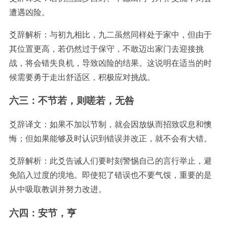
遭遇凶险。
爻辞解析：与初九相比，九二虽然同样处于家中，但由于
其位置更高，若仍然过于保守，不敢迈出家门去迎接挑
战，将会错失良机，导致凶险的结果。这说明在适当的时
候需要勇于走出舒适区，积极应对挑战。
六三：不节若，则嗟若，无咎
爻辞译文：如果不加以节制，就会因放纵而招致叹息和懊
悔；但如果能够及时认识到错误并改正，就不会有大错。
爻辞解析：此爻告诫人们要时刻警惕自己的言行举止，避
免陷入过度的境地。即使犯了错误也不要气馁，重要的是
从中吸取教训并努力改进。
六四：安节，亨