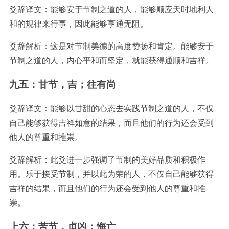
爻辞译文：能够安于节制之道的人，能够顺应天时地利人
和的规律来行事，因此能够亨通无阻。
爻辞解析：这是对节制美德的高度赞扬和肯定。能够安于
节制之道的人，内心平和而坚定，就能获得通顺和吉祥。
九五：甘节，吉；往有尚
爻辞译文：能够以甘甜的心态去实践节制之道的人，不仅
自己能够获得吉祥如意的结果，而且他们的行为还会受到
他人的尊重和推崇。
爻辞解析：此爻进一步强调了节制的美好品质和积极作
用。乐于接受节制，并以此为荣的人，不仅自己能够获得
吉祥的结果，而且他们的行为还会受到他人的尊重和推
崇。
上六：苦节，贞凶；悔亡