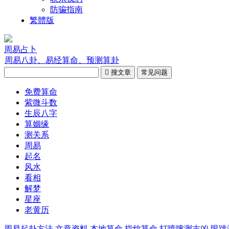
防骗指南
繁體版
周易占卜
周易八卦、易经算命、预测算卦

搜文章
常见问题
免费算命
紫微斗数
生辰八字
算姻缘
测关系
周易
起名
风水
看相
解梦
星座
老黄历
周易起卦方法
文章资料
本地算命
指纹算命
打喷嚏测吉凶
眼跳