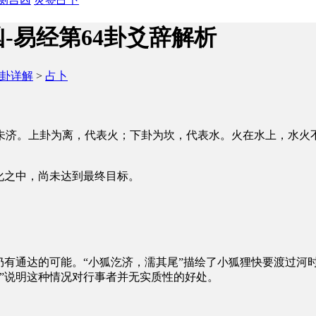
-易经第64卦爻辞解析
4卦详解
>
占卜
未济。上卦为离，代表火；下卦为坎，代表水。火在水上，水火
化之中，尚未达到最终目标。
仍有通达的可能。“小狐汔济，濡其尾”描绘了小狐狸快要渡过河
”说明这种情况对行事者并无实质性的好处。