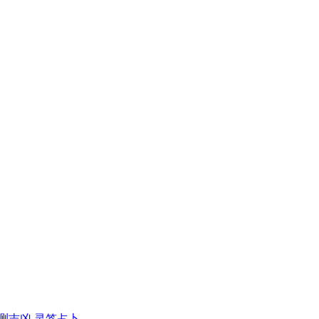
测吉凶
灵签占卜