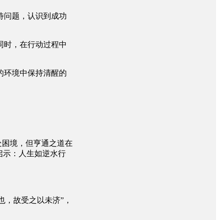
待问题，认识到成功
同时，在行动过程中
的环境中保持清醒的
处困境，但亨通之道在
启示：人生如逆水行
也，故受之以未济”，