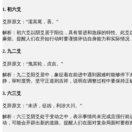
1. 初六爻
爻辞原文：“濡其尾，吝。”
解析：初六爻以阴爻居于阳位，具有冒进和急躁的特性。此爻
麻烦。提醒人们在开始行动时要谨慎评估自身能力和实际情况
2. 九二爻
爻辞原文：“曳其轮，贞吉。”
解析：九二爻阳爻居中，象征着在前进中遇到困难时能够停下
静，审时度势。坚守正道则吉祥，说明在调整过程中要保持正
3. 六三爻
爻辞原文：“未济，征凶，利涉大川。”
解析：六三爻阴爻处于变动之中，表示事情尚未完成且强行前
动，可能会开辟出新的道路。提醒人们在面对复杂局面时要权