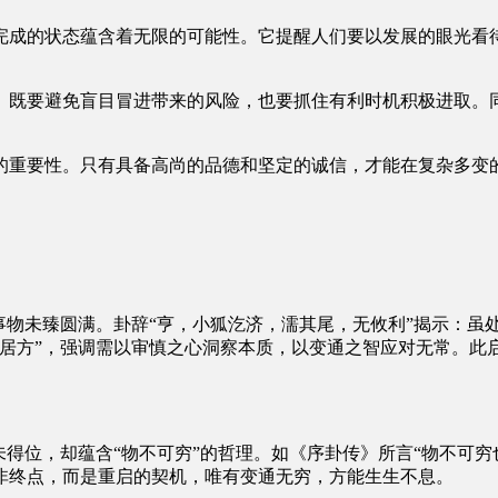
完成的状态蕴含着无限的可能性。它提醒人们要以发展的眼光看
。既要避免盲目冒进带来的风险，也要抓住有利时机积极进取。
的重要性。只有具备高尚的品德和坚定的诚信，才能在复杂多变
事物未臻圆满。卦辞“亨，小狐汔济，濡其尾，无攸利”揭示：虽
物居方”，强调需以审慎之心洞察本质，以变通之智应对无常。此
未得位，却蕴含“物不可穷”的哲理。如《序卦传》所言“物不可穷
非终点，而是重启的契机，唯有变通无穷，方能生生不息。