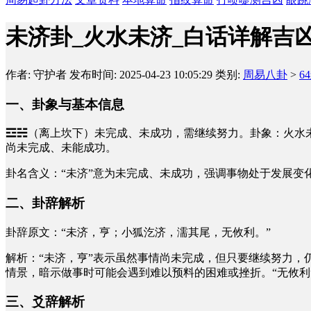
未济卦_火水未济_白话详解吉凶
作者: 守护者
发布时间: 2025-04-23 10:05:29
类别:
周易八卦
>
6
一、卦象与基本信息
☲☵（离上坎下）未完成、未成功，需继续努力。卦象：火水
尚未完成、未能成功。
卦名含义：“未济”意为未完成、未成功，强调事物处于发展变
二、卦辞解析
卦辞原文：“未济，亨；小狐汔济，濡其尾，无攸利。”
解析：“未济，亨”表示虽然事情尚未完成，但只要继续努力，
情景，暗示做事时可能会遇到难以预料的困难或挫折。“无攸利
三、爻辞解析