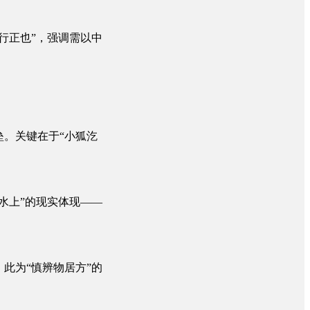
行正也”，强调需以中
垒。关键在于“小狐汔
水上”的现实体现——
此为“慎辨物居方”的