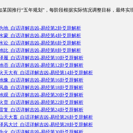
如某国推行“五年规划”，每阶段根据实际情况调整目标，最终实
。
为地_白话详解吉凶-易经第2卦爻辞解析
水蒙_白话详解吉凶-易经第4卦爻辞解析
水讼_白话详解吉凶-易经第6卦爻辞解析
地比_白话详解吉凶-易经第8卦爻辞解析
泽履_白话详解吉凶-易经第10卦爻辞解析
地否_白话详解吉凶-易经第12卦爻辞解析
火天大有_白话详解吉凶-易经第14卦爻辞解析
地豫_白话详解吉凶-易经第16卦爻辞解析
风蛊_白话详解吉凶-易经第18卦爻辞解析
地观_白话详解吉凶-易经第20卦爻辞解析
火贲_白话详解吉凶-易经第22卦爻辞解析
雷复_白话详解吉凶-易经第24卦爻辞解析
山天大畜_白话详解吉凶-易经第26卦爻辞解析
泽风大过_白话详解吉凶-易经第28卦爻辞解析
为火_白话详解吉凶-易经第30卦爻辞解析