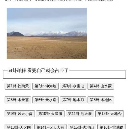
64卦详解-看完自己就会占卦了
第1卦-乾为天
第2卦-坤为地
第3卦-水雷屯
第4卦-山水蒙
第5卦-水天需
第6卦-天水讼
第7卦-地水师
第8卦-水地比
第9卦-风天小畜
第10卦-天泽履
第11卦-地天泰
第12卦-天地否
第13卦-天火同
第14卦-火天大有
第15卦-火地山
第16卦-雷地豫