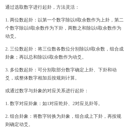
通过选取数字进行起卦，方法灵活：
1. 两位数起卦：以第一个数字除以8取余数作为上卦，第二
个数字除以8取余数作为下卦，两数之和除以6取余数作为
动爻。
2. 三位数起卦：将三位数各数位分别除以8取余数，组合成
卦象；再以总和除以6取余数作为动爻。
3. 多位数起卦：可分别取部分数字确定上卦、下卦和动
爻，或整体数字相加后按规则计算。
或通过数字与卦象的对应关系进行起卦：
1. 数字对应卦象：如1对应乾卦、2对应兑卦等。
2. 组合卦象：将数字转换为卦象，组合成上下卦，再按规
则确定动爻。