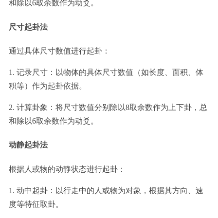
和除以6取余数作为动爻。
尺寸起卦法
通过具体尺寸数值进行起卦：
1. 记录尺寸：以物体的具体尺寸数值（如长度、面积、体
积等）作为起卦依据。
2. 计算卦象：将尺寸数值分别除以8取余数作为上下卦，总
和除以6取余数作为动爻。
动静起卦法
根据人或物的动静状态进行起卦：
1. 动中起卦：以行走中的人或物为对象，根据其方向、速
度等特征取卦。