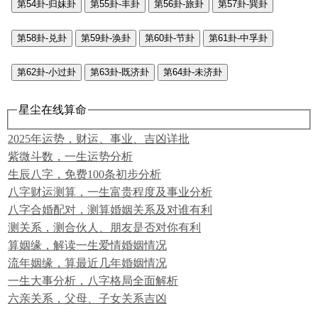
第54卦-归妹卦
第55卦-丰卦
第56卦-旅卦
第57卦-巽卦
第58卦-兑卦
第59卦-涣卦
第60卦-节卦
第61卦-中孚卦
第62卦-小过卦
第63卦-既济卦
第64卦-未济卦
星尘在线算命
2025年运势，财运、事业、吉凶详批
紫微斗数，一生运势分析
生辰八字，免费100条初步分析
八字财运测算，一生富贵程度及事业分析
八字合婚配对，测算婚姻关系及对谁有利
测关系，测合伙人、朋友是否对你有利
算姻缘，解读一生爱情婚姻情况
流年姻缘，算最近几年婚姻情况
一生大事分析，八字格局全面解析
六亲关系，父母、子女关系吉凶