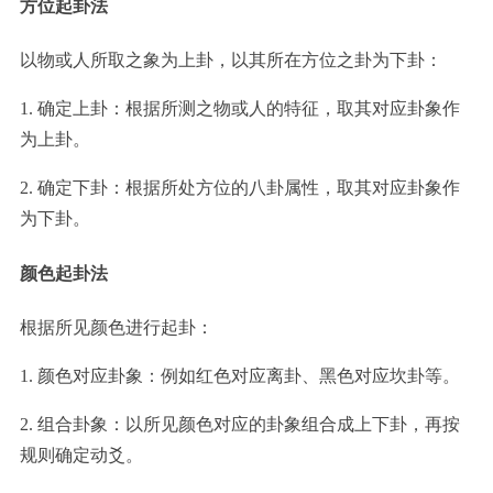
方位起卦法
以物或人所取之象为上卦，以其所在方位之卦为下卦：
1. 确定上卦：根据所测之物或人的特征，取其对应卦象作
为上卦。
2. 确定下卦：根据所处方位的八卦属性，取其对应卦象作
为下卦。
颜色起卦法
根据所见颜色进行起卦：
1. 颜色对应卦象：例如红色对应离卦、黑色对应坎卦等。
2. 组合卦象：以所见颜色对应的卦象组合成上下卦，再按
规则确定动爻。